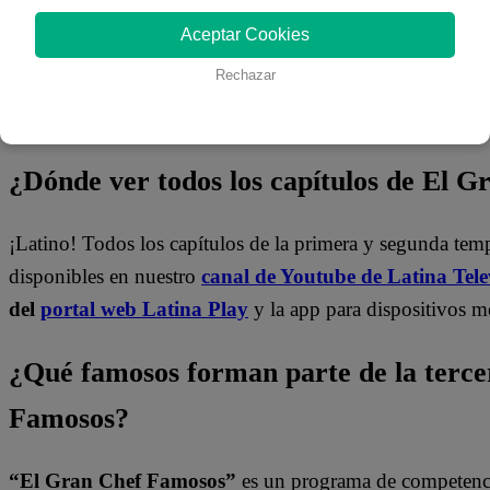
Aceptar Cookies
Rechazar
¿Dónde ver todos los capítulos de El 
¡Latino! Todos los capítulos de la primera y segunda te
disponibles en nuestro
canal de Youtube de Latina Tele
del
portal web Latina Play
y la app para dispositivos m
¿Qué famosos forman parte de la terc
Famosos?
“El Gran Chef Famosos”
es un programa de competencia