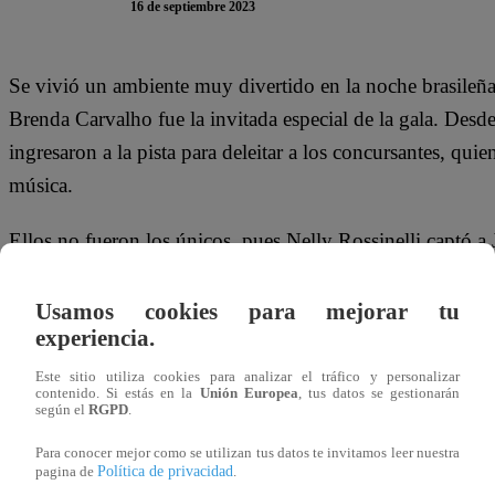
16 de septiembre 2023
Se vivió un ambiente muy divertido en la noche brasileñ
Brenda Carvalho fue la invitada especial de la gala. Desde
ingresaron a la pista para deleitar a los concursantes, qui
música.
Ellos no fueron los únicos, pues Nelly Rossinelli captó a 
producción. El conductor estaba bailando mientras no apar
pericotitos’ lo compartió a través de su cuenta de Inst
Usamos cookies para mejorar tu
experiencia.
sintiendo la brasileña”.
Este sitio utiliza cookies para analizar el tráfico y personalizar
Con esto podemos apreciar que durante el programa se vi
contenido. Si estás en la
Unión Europea
, tus datos se gestionarán
según el
RGPD
.
las pantallas.
Para conocer mejor como se utilizan tus datos te invitamos leer nuestra
Política de privacidad
pagina de
.