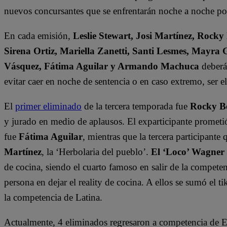
nuevos concursantes que se enfrentarán noche a noche por 
En cada emisión,
Leslie Stewart, Josi Martínez, Rocky
Sirena Ortiz, Mariella Zanetti, Santi Lesmes, Mayra 
Vásquez, Fátima Aguilar y Armando Machuca
deberán
evitar caer en noche de sentencia o en caso extremo, ser 
El
primer eliminado
de la tercera temporada fue
Rocky B
y jurado en medio de aplausos. El exparticipante prometi
fue
Fátima Aguilar
, mientras que la tercera participant
Martínez
, la ‘Herbolaria del pueblo’.
El ‘Loco’ Wagner
de cocina, siendo el cuarto famoso en salir de la compete
persona en dejar el reality de cocina. A ellos se sumó el t
la competencia de Latina.
Actualmente, 4 eliminados regresaron a competencia de