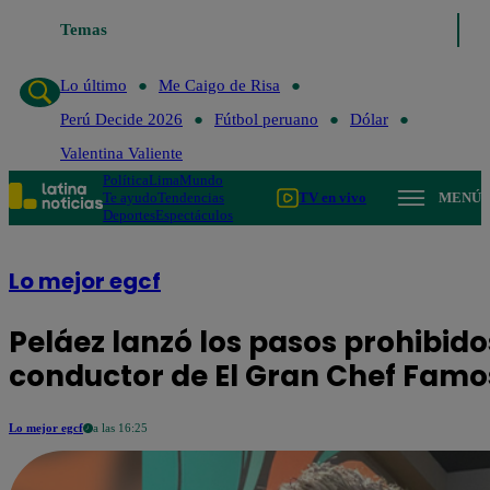
Temas
Lo último
Me Caigo de 
Lo último
Me Caigo de Risa
Perú Decide 2026
Fútbol peruano
Dólar
Valentina Valiente
Política
Lima
Mundo
Te ayudo
Tendencias
TV en vivo
MENÚ
Deportes
Espectáculos
Lo mejor egcf
Peláez lanzó los pasos prohibidos
conductor de El Gran Chef Famo
Lo mejor egcf
a las 16:25