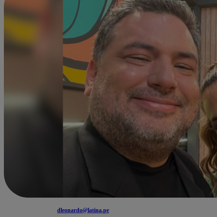
dleonardo@latina.pe