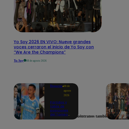
Yo Soy 2026 EN VIVO: Nueve grandes
voces cerraron el inicio de Yo Soy con
“We Are the Champions”
Yo Soy
08 de agosto 2026
Deportes
08 de
agosto
2026
Partidos y
tabla de
posiciones
del Torneo
Encuéntranos también en
Clausura EN
VIVO: así van
los equipos