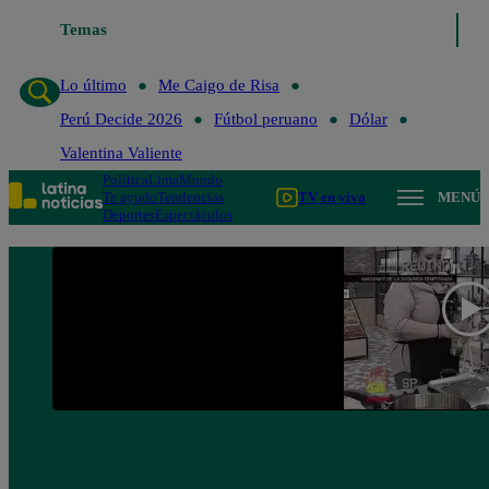
Temas
Lo último
Me Caigo de Ris
Lo último
Me Caigo de Risa
Perú Decide 2026
Fútbol peruano
Dólar
Valentina Valiente
Política
Lima
Mundo
Te ayudo
Tendencias
TV en vivo
MENÚ
Deportes
Espectáculos