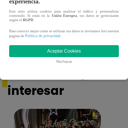
experiencia.
Este sitio utiliza cookies para analizar el tráfico y personalizar
contenido. Si estás en la
Unión Europea
, tus datos se gestionarán
según el
RGPD
.
¿Por qué Nelly Rossinelli se volvió viral
La ca
antes de Navidad?
conmo
Para conocer mejor como se utilizan tus datos te invitamos leer nuestra
Política de privacidad
pagina de
.
Aceptar Cookies
Rechazar
También te puede
interesar