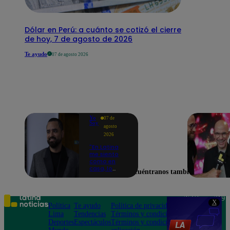
Dólar en Perú: a cuánto se cotizó el cierre
de hoy, 7 de agosto de 2026
Te ayudo
07 de agosto 2026
Yo
07 de
Soy
agosto
2026
"En Latina
me siento
como en
casa, lo
Encuéntranos también en
extrañaba":
Franco
Cabrera
emocionado
Teléfono: 219
X
por estreno
Política
Te ayudo
Política de privacidad
1000
de Yo Soy
Lima
Tendencias
Términos y condiciones
Av. San
2026
Deportes
Espectáculos
Términos y condiciones
Felipe 968