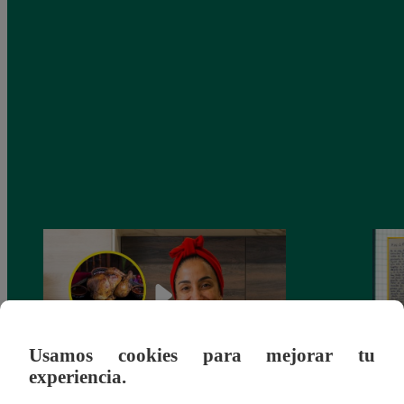
Usamos cookies para mejorar tu
experiencia.
¿Por qué Nelly Rossinelli se volvió viral
La ca