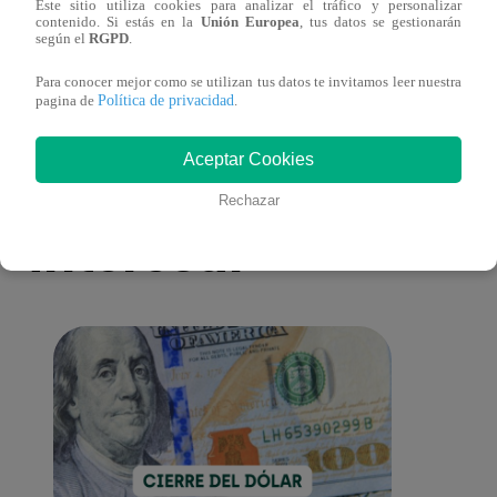
Este sitio utiliza cookies para analizar el tráfico y personalizar
antes de Navidad?
conmo
contenido. Si estás en la
Unión Europea
, tus datos se gestionarán
según el
RGPD
.
Para conocer mejor como se utilizan tus datos te invitamos leer nuestra
Política de privacidad
pagina de
.
Aceptar Cookies
También te puede
Rechazar
interesar