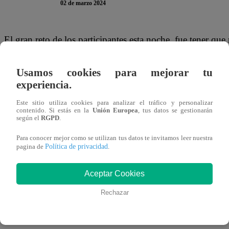
02 de marzo 2024
El gran reto de los participantes esta noche, fue tener que
Esta noticia puso muy contento a Steve Palao, quien men
preparar este platillo. Además, detalló que era uno de sus
Usamos cookies para mejorar tu
experiencia.
Rey de las Salchipapas”.
Este sitio utiliza cookies para analizar el tráfico y personalizar
Cuando llegó el momento de que el jurado evalúe su prepa
contenido. Si estás en la
Unión Europea
, tus datos se gestionarán
según el
RGPD
.
corroborar si lo que decía era cierto. “El rey de la salc
Para conocer mejor como se utilizan tus datos te invitamos leer nuestra
comenzó diciendo. Al probarlo quedó encantando y decidi
Política de privacidad
pagina de
.
hace honor a su nombre”, comentó.
Aceptar Cookies
Este sábado 2 de marzo, se vivirá una intensa Noche de E
Rechazar
Famosos X2”. Rodrigo Sánchez Patiño y Joaquín Escoba
Steve Palao vivirán momentos de alta tensión en busca de 