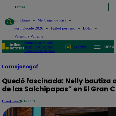
Temas
Lo último
Me Caigo de Risa
Perú 
Lo último
Me Caigo de Risa
Perú Decide 2026
Fútbol peruano
Dólar
Valentina Valiente
Política
Lima
Mundo
Te ayudo
Tendencias
TV en vivo
MENÚ
Deportes
Espectáculos
Lo mejor egcf
Quedó fascinada: Nelly bautiza 
de las Salchipapas” en El Gran 
Lo mejor egcf
a las 21:39