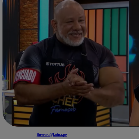
jherrera@latina.pe