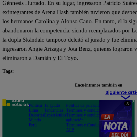
Génnesis Hurtado. En su lugar, ingresaron Patricio Suár
exintegrantes de Arena Hash también tuvieron que despe
los hermanos Carolina y Alonso Cano. En tanto, el la si
abandonaron la competencia, siendo reemplazados por Lu
la dupla Skándalo tampoco deleitó al jurado y fue elimin
ingresaron Angie Arizaga y Jota Benz, quienes lograron v
eliminaron a Damián y El Toyo.
Tags:
destacada minuto
El Gran Chef Famosos
El Gr
Encuéntranos también en
Siguiente artí
Teléfono: 219
X
Política
Te ayudo
Política de privacidad
1000
Lima
Tendencias
Términos y condiciones
Av. San
Deportes
Espectáculos
Términos y condiciones
Felipe 968
Mundo
aplicación
Jesús María
Perú
Términos y Condiciones
APP