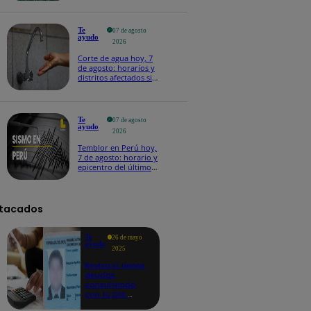
Te
07 de agosto
ayudo
2026
Corte de agua hoy, 7
de agosto: horarios y
distritos afectados sin
el servicio de Sedapal
Te
07 de agosto
ayudo
2026
Temblor en Perú hoy,
7 de agosto: horario y
epicentro del último
sismo, según IGP
tacados
Te
26 de mayo
ayudo
2025
Revisa si tienes
deudas
consultando
con tu DNI:
aquí los