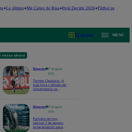
Lo último
Me Caigo de Risa
Perú Decide 2026
Fútbol peruano
Dól
TV en vivo
MENÚ
 vistos ahora
Deportes
07 de agosto
2026
Torneo Clausura: ¿A
qué hora y dónde ver
Universitario vs.
Sporting Cristal por la
fecha 4?
Deportes
07 de agosto
2026
Partidos de hoy,
viernes 7 de agosto:
programación para
ver fútbol EN VIVO