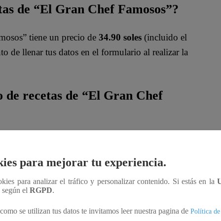
ecetas de “El Gran Chef Famosos”?
amosos” tiene un precio de
34.90 soles
(incluido el
 de llenar tus datos en el formulario al realizar la
 de recetas de “El Gran Chef
ran Chef Famosos” se realizará únicamente a través
pe/
ies para mejorar tu experiencia.
ookies para analizar el tráfico y personalizar contenido. Si estás en la
n según el
RGPD
.
s web oficiales más que la señalada.
como se utilizan tus datos te invitamos leer nuestra pagina de
Política de