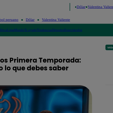
o de Risa
Perú Decide 2026
Fútbol peruano
Dólar
Valentina Valiente
bol peruano
Dólar
Valentina Valiente
lítica
Lima
Mundo
Te ayudo
Tendencias
Deportes
Espectáculos
Más
sos Primera Temporada:
o lo que debes saber