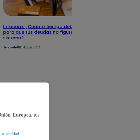
Infocorp: ¿Cuánto tiempo debe pasar
para que tus deudas no figuren en su
sistema?
Te ayudo
11 de junio 2025
Unión Europea
, tus
.
 privacidad