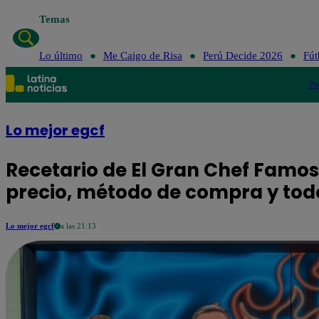
Temas
Lo último
Me Caig
Lo último
Me Caigo de Risa
Perú Decide 2026
Fút
Po
Lo mejor egcf
Recetario de El Gran Chef Famo
precio, método de compra y tod
Lo mejor egcf
a las 21:13