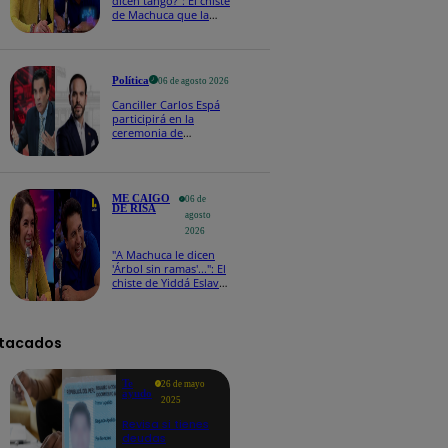
dicen tango?": El chiste
de Machuca que la
hizo reaccionar así en
Me caigo de risa
Política
06 de agosto 2026
Canciller Carlos Espá
participirá en la
ceremonia de
posesión presidencial
de Abelardo de la
Espriella en Colombia
ME CAIGO
06 de
DE RISA
agosto
2026
"A Machuca le dicen
'Árbol sin ramas'...": El
chiste de Yiddá Eslava
que hizo explotar de
risa a todos
tacados
Te
26 de mayo
ayudo
2025
Revisa si tienes
deudas