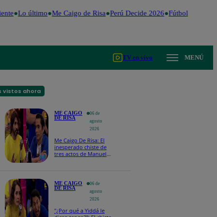
ente
Lo último
Me Caigo de Risa
Perú Decide 2026
Fútbol peruano
TV en vivo
MENÚ
 vistos ahora
ME CAIGO
06 de
DE RISA
agosto
2026
Me Caigo De Risa: El
inesperado chiste de
tres actos de Manuel
Gold que hizo
explotar a todo el set
ME CAIGO
06 de
DE RISA
agosto
2026
"¿Por qué a Yiddá le