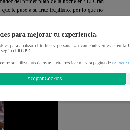
ganador del primer plato de la noche en “El Gran
ue le puso a su frito trujillano, por lo que no
el primer plato de la noche deberán cumplir con
ies para mejorar tu experiencia.
receta en una pequeña libreta, cortarán sus verduras
ookies para analizar el tráfico y personalizar contenido. Si estás en la
o.
n según el
RGPD
.
como se utilizan tus datos te invitamos leer nuestra pagina de
Política de
 de la cuarta temporada de “El Gran Chef Famosos”.
’ Granda y Saskia Bernaola se enfrentan en la cocina
Aceptar Cookies
á?