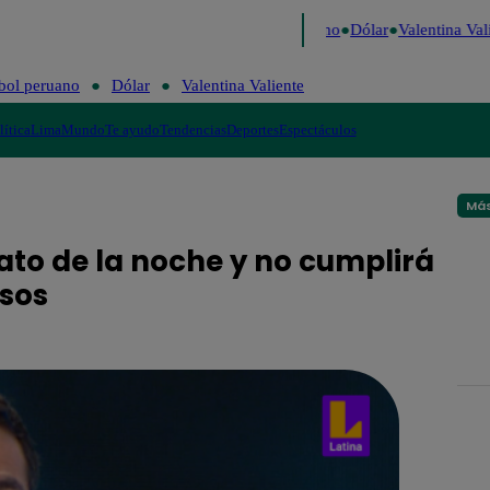
aigo de Risa
Perú Decide 2026
Fútbol peruano
Dólar
Valentina Vali
bol peruano
Dólar
Valentina Valiente
lítica
Lima
Mundo
Te ayudo
Tendencias
Deportes
Espectáculos
Más
ato de la noche y no cumplirá
osos