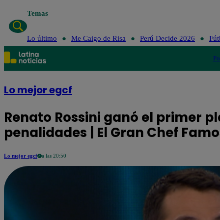
Temas
Lo último
Me C
Lo último
Me Caigo de Risa
Perú Decide 2026
Fút
Po
Lo mejor egcf
Renato Rossini ganó el primer pl
penalidades | El Gran Chef Fam
Lo mejor egcf
a las 20:50