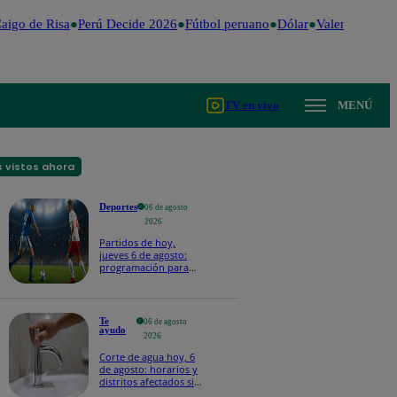
go de Risa
Perú Decide 2026
Fútbol peruano
Dólar
Valentina Valien
TV en vivo
MENÚ
 vistos ahora
Deportes
06 de agosto
2026
Partidos de hoy,
jueves 6 de agosto:
programación para
ver fútbol EN VIVO
Te
06 de agosto
ayudo
2026
Corte de agua hoy, 6
de agosto: horarios y
distritos afectados sin
el servicio de Sedapal