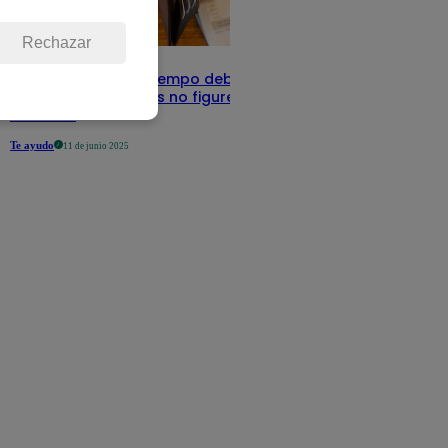
Rechazar
Infocorp: ¿Cuánto tiempo debe pasar
para que tus deudas no figuren en su
sistema?
Te ayudo
11 de junio 2025