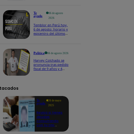
Te
06 de agosto
ayudo
2026
Temblor en Perú hoy,
6 de agosto: horario y
epicentro del último
sismo, según IGP
Política
06 de agosto 2026
Harvey Colchado se
pronuncia tras pedido
fiscal de 9 años y 4
meses de prisión en
su contra
tacados
Te
26 de mayo
ayudo
2025
Revisa si tienes
deudas
consultando
con tu DNI:
aquí los
detalles