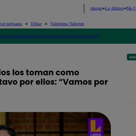
cide 2026
Fútbol peruano
Dólar
Valentina Valiente
Lo último
Me Cai
bol peruano
Dólar
Valentina Valiente
lítica
Lima
Mundo
Te ayudo
Tendencias
Deportes
Espectáculos
Más
odos los toman como
tavo por ellos: “Vamos por