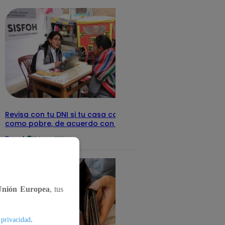
Revisa con tu DNI si tu casa califica
como pobre, de acuerdo con el Sisfoh
Te ayudo
25 de mayo 2026
Unión Europea
, tus
.
 privacidad