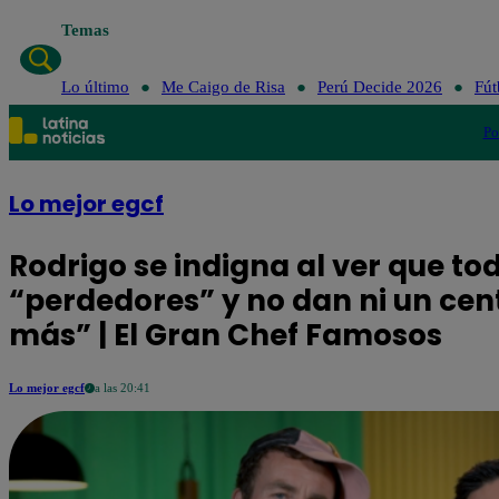
Temas
Lo último
Me Caigo de Risa
Perú De
Lo último
Me Caigo de Risa
Perú Decide 2026
Fút
Po
Lo mejor egcf
Rodrigo se indigna al ver que t
“perdedores” y no dan ni un cen
más” | El Gran Chef Famosos
Lo mejor egcf
a las 20:41