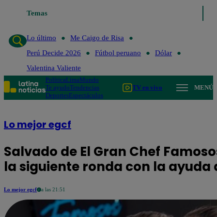
Temas
Lo último
Me Caigo de Risa
Perú Decide 2026
Fútb
Lo último
Me Caigo de Risa
Perú Decide 2026
Fútbol peruano
Dólar
Valentina Valiente
Política
Lima
Mundo
Te ayudo
Tendencias
TV en vivo
MENÚ
Deportes
Espectáculos
Lo mejor egcf
Salvado de El Gran Chef Famoso
la siguiente ronda con la ayuda d
Lo mejor egcf
a las 21:51