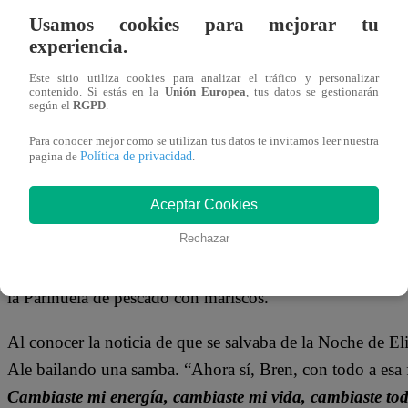
11 de julio 2024
Usamos cookies para mejorar tu
experiencia.
Luego de una intensa noche en la cocina de “
El Gran Ch
Este sitio utiliza cookies para analizar el tráfico y personalizar
contenido. Si estás en la
Unión Europea
, tus datos se gestionarán
de salvar a solo UNA de las participantes sentenciadas de
según el
RGPD
.
debate, los jueces acordaron que
Brenda Carvalho
sea la
Para conocer mejor como se utilizan tus datos te invitamos leer nuestra
Política de privacidad
pagina de
.
TE PUEDE INTERESAR |
El Gran Chef Famo
Borrero podrían ser eliminadas; Santiago salva
Aceptar Cookies
Rechazar
La participante brasilera trajo como su refuerzo de lujo p
segunda temporada de “
El Gran Chef Famosos
“. Ambas
la Parihuela de pescado con mariscos.
Al conocer la noticia de que se salvaba de la Noche de E
Ale bailando una samba. “Ahora sí, Bren, con todo a esa 
Cambiaste mi energía, cambiaste mi vida, cambiaste tod