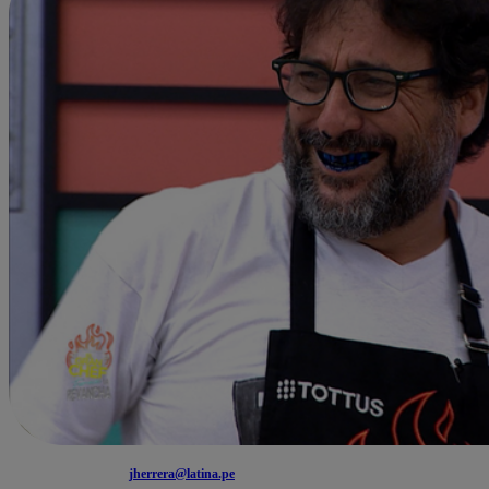
jherrera@latina.pe