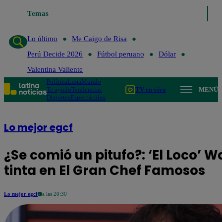
Temas
Lo último
Me Caigo de Risa
Perú D
Lo último
Me Caigo de Risa
Perú Decide 2026
Fútbol peruano
Dólar
Valentina Valiente
Política
Lima
Mundo
Te ayudo
Tendencias
TV en vivo
MENÚ
Deportes
Espectáculos
Lo mejor egcf
¿Se comió un pitufo?: ‘El Loco’ 
tinta en El Gran Chef Famosos
Lo mejor egcf
a las 20:30