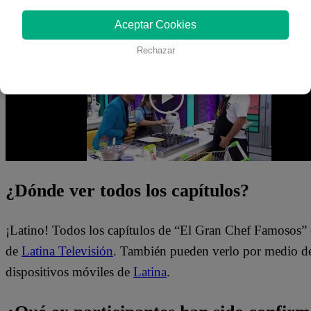
importante reto de preparar una “Black Velvet”. Sin embar
Aceptar Cookies
grupal todos tendrán que obtener la aprobación del jurad
Rechazar
¿Dónde ver todos los capítulos?
¡Latino! Todos los capítulos de “El Gran Chef Famosos” 
de
Latina Televisión
. También pueden verlo por medio del
dispositivos móviles de
Latina
.