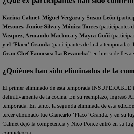
¿Qué ex participantes han sido confir
Karina Calmet, Miguel Vergara y Susan León
(partici
Mesones, Junior Silva y Mónica Torres
(participantes 
Vasquez, Armando Machuca y Mayra Goñi
(participa
y el ‘Flaco’ Granda
(participantes de la 4ta temporada).
Gran Chef Famosos: La Revancha”
en busca de llevars
¿Quiénes han sido eliminados de la co
El primer eliminado de esta temporada INSUPERABLE fu
definitivamente de la cocina. En su reemplazo, ingresó A
temporada. En tanto, la segunda eliminada de esta edició
tercer eliminado fue Giancarlo ‘Flaco’ Granda, y en su lu
Calmet dejó la competencia y Nico Ponce entró en su lugar
competencia.