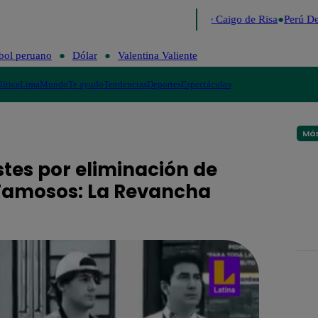
Lo último
Me Caigo de Risa
Perú Deci
bol peruano
Dólar
Valentina Valiente
lítica
Lima
Mundo
Te ayudo
Tendencias
Deportes
Espectáculos
Más
istes por eliminación de
 Famosos: La Revancha