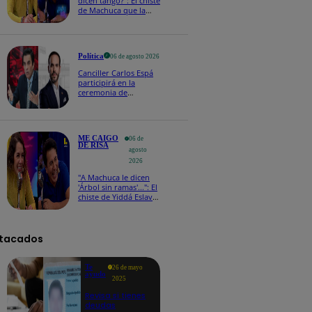
dicen tango?": El chiste
de Machuca que la
hizo reaccionar así en
Me caigo de risa
Política
06 de agosto 2026
Canciller Carlos Espá
participirá en la
ceremonia de
posesión presidencial
de Abelardo de la
Espriella en Colombia
ME CAIGO
06 de
DE RISA
agosto
2026
"A Machuca le dicen
'Árbol sin ramas'...": El
chiste de Yiddá Eslava
que hizo explotar de
risa a todos
tacados
Te
26 de mayo
ayudo
2025
Revisa si tienes
deudas