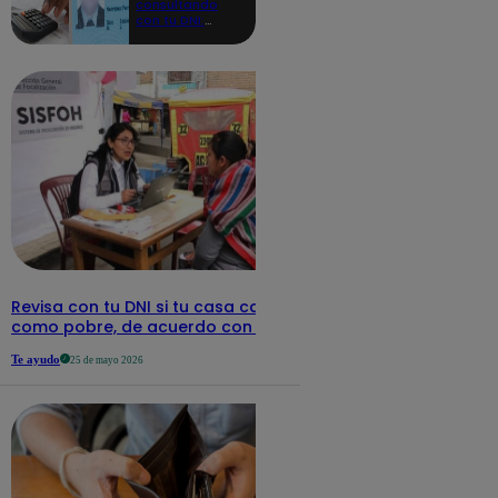
consultando
con tu DNI:
aquí los
detalles
Revisa con tu DNI si tu casa califica
como pobre, de acuerdo con el Sisfoh
Te ayudo
25 de mayo 2026