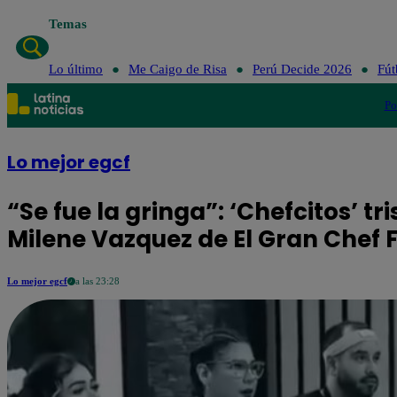
Temas
Lo último
Me Caigo de Risa
Perú Decide 2026
Fút
Po
Lo mejor egcf
“Se fue la gringa”: ‘Chefcitos’ tr
Milene Vazquez de El Gran Chef
Lo mejor egcf
a las 23:28