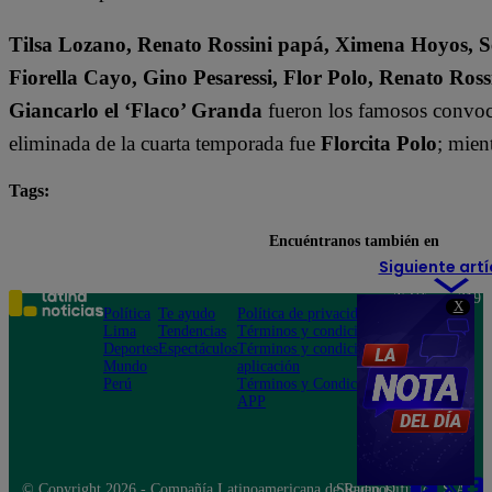
Tilsa Lozano, Renato Rossini papá, Ximena Hoyos, Se
Fiorella Cayo, Gino Pesaressi, Flor Polo, Renato Ross
Giancarlo el ‘Flaco’ Granda
fueron los famosos convoca
eliminada de la cuarta temporada fue
Florcita Polo
; mien
Tags:
destacada minuto
El Gran Chef Famosos
Encuéntranos también en
Siguiente artí
Teléfono: 219
X
Política
Te ayudo
Política de privacidad
1000
Lima
Tendencias
Términos y condiciones
Av. San
Deportes
Espectáculos
Términos y condiciones
Felipe 968
Mundo
aplicación
Jesús María
Perú
Términos y Condiciones
APP
© Copyright 2026 - Compañía Latinoamericana de Radio Difusión S.A.
Síguenos