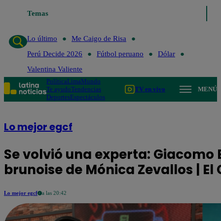
Lo último
Temas
Me Caigo de Risa
Perú Decide 2026
Fútbol peruan
Lo último
Me Caigo de Risa
Perú Decide 2026
Fútbol peruano
Dólar
Valentina Valiente
Política
Lima
Mundo
Te ayudo
Tendencias
TV en vivo
MENÚ
Deportes
Espectáculos
Lo mejor egcf
Se volvió una experta: Giacomo 
brunoise de Mónica Zevallos | E
Lo mejor egcf
a las 20:42