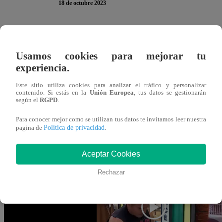
18 de octubre 2023
La participante Mónica Zevallos se encontraba en la prepar
visita del jurado de “El Gran Chef Famosos”. Aunque, no 
Usamos cookies para mejorar tu
experiencia.
En el turno del chef Giacomo Bocchio, este la felicitó po
Este sitio utiliza cookies para analizar el tráfico y personalizar
brunoise”. Ante ello, la exconductora de televisión solo a
contenido. Si estás en la
Unión Europea
, tus datos se gestionarán
según el
RGPD
.
hasta invento cortes”.
Para conocer mejor como se utilizan tus datos te invitamos leer nuestra
Política de privacidad
pagina de
.
Este miércoles 18 de octubre, se vive un nuevo capítulo 
Famosos”. Mónica Zevallos, Renato Rossini, Tilsa Lozano
Aceptar Cookies
enfrentan en la cocina para salvarse de la Noche de Sente
Rechazar