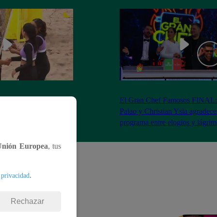
RA: José Peláez
El Gran Chef Famosos FINAL:
 se rapa tras la victoria
Palao y Christian Ysla agradece
AO
programa entre elogios y lágrim
Unión Europea
, tus
.
 privacidad
Rechazar