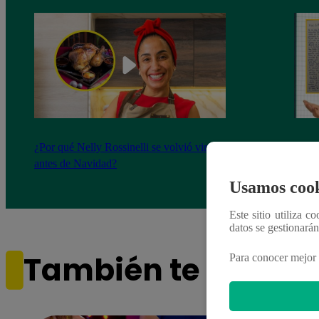
¿Por qué Nelly Rossinelli se volvió viral
La ca
antes de Navidad?
conmo
Usamos cook
Este sitio utiliza c
datos se gestionará
También te puede i
Para conocer mejor 