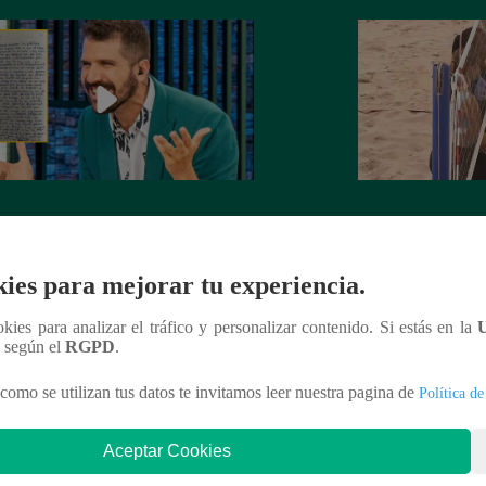
rta de despedida de José Peláez que
Hombre de PALAB
vió a los fans de “El Gran Chef”
cumple su apuesta y
de STEVE PAL
ies para mejorar tu experiencia.
ookies para analizar el tráfico y personalizar contenido. Si estás en la
n según el
RGPD
.
nteresar
como se utilizan tus datos te invitamos leer nuestra pagina de
Política de
Aceptar Cookies