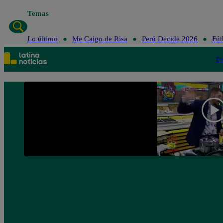
Temas
Lo último
Me Caigo de Risa
Perú Decide 2026
Fút
Po