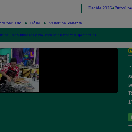
Lo último
Me Caigo de Risa
Perú Decide 2026
Fútbol pe
bol peruano
Dólar
Valentina Valiente
lítica
Lima
Mundo
Te ayudo
Tendencias
Deportes
Espectáculos
“
s
s
R
F