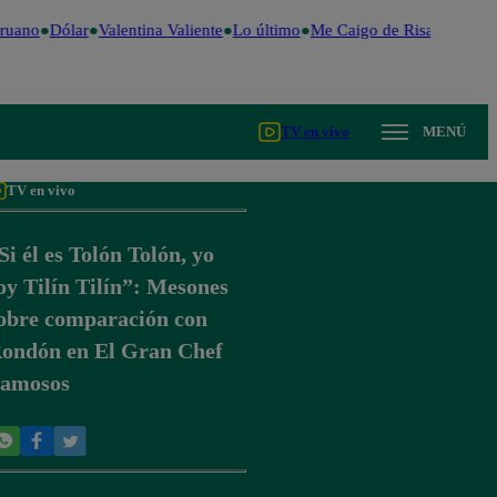
ruano
Dólar
Valentina Valiente
Lo último
Me Caigo de Risa
Perú De
TV en vivo
MENÚ
TV en vivo
Si él es Tolón Tolón, yo
oy Tilín Tilín”: Mesones
obre comparación con
ondón en El Gran Chef
amosos