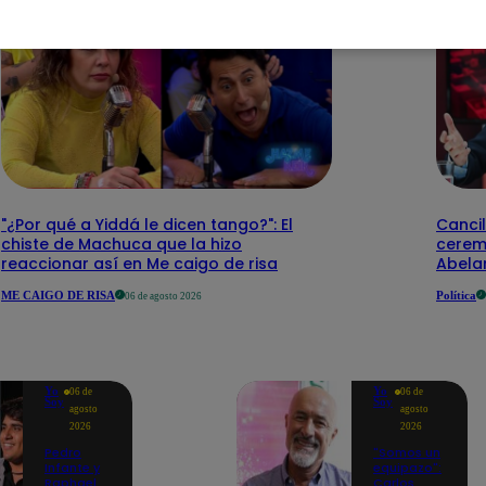
"¿Por qué a Yiddá le dicen tango?": El
Cancil
chiste de Machuca que la hizo
cerem
reaccionar así en Me caigo de risa
Abelar
ME CAIGO DE RISA
Política
06 de agosto 2026
Yo
Yo
06 de
06 de
Soy
Soy
agosto
agosto
2026
2026
Pedro
"Somos un
Infante y
equipazo":
Raphael
Carlos