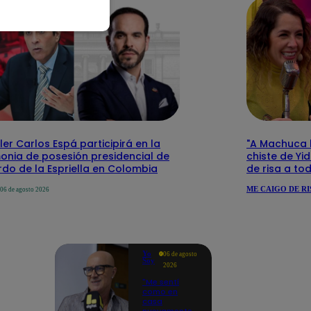
ler Carlos Espá participirá en la
"A Machuca le
onia de posesión presidencial de
chiste de Yi
do de la Espriella en Colombia
de risa a to
ME CAIGO DE RI
06 de agosto 2026
Yo
06 de agosto
Soy
2026
"Me sentí
como en
casa
nuevamente":