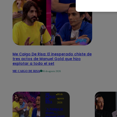
Me Caigo De Risa: El inesperado chiste de
tres actos de Manuel Gold que hizo
explotar a todo el set
ME CAIGO DE RISA
06 de agosto 2026
ME
06 de
CAIGO
agosto
DE
RISA
2026
"A Peláez le
dicen...":
Manuel Gold