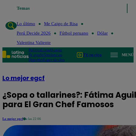
Temas
Lo último
Me Caigo de Risa
Perú Decide 2026
Lo último
Me Caigo de Risa
Perú Decide 2026
Fútbol peruano
Dólar
Valentina Valiente
Política
Lima
Mundo
Te ayudo
Tendencias
TV en vivo
MENÚ
Deportes
Espectáculos
Lo mejor egcf
¿Sopa o tallarines?: Fátima Agui
para El Gran Chef Famosos
Lo mejor egcf
a las 22:06