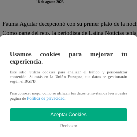
18 de agosto 2023
Fátima Aguilar decepcionó con su primer plato de la noche
Como parte del reto, la periodista de Latina Noticias ten
al momento de servirle a los jueces, estos criticaron su pr
Usamos cookies para mejorar tu
“
La próxima piensa en la cantidad de fideos que poner p
experiencia.
cocido, está bien
”, aseveró Giacomo. En tanto, Nelly Ros
Este sitio utiliza cookies para analizar el tráfico y personalizar
porque el sabor “
está muy bueno
”.
contenido. Si estás en la
Unión Europea
, tus datos se gestionarán
según el
RGPD
.
Sin embargo, el más crítico fue el periodista gastronómico
Para conocer mejor como se utilizan tus datos te invitamos leer nuestra
Política de privacidad
pagina de
.
Este viernes, seis de los once participantes restantes se e
Famosos”: Leslie Stewart, Armando Machuca, Sirena Ortiz
Aceptar Cookies
Aguilar.
Rechazar