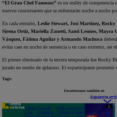
“El Gran Chef Famosos”
es un reality de competencia d
nuevos concursantes que se enfrentarán noche a noche por 
En cada emisión,
Leslie Stewart, Josi Martínez, Rocky
Sirena Ortiz, Mariella Zanetti, Santi Lesmes, Mayra 
Vásquez, Fátima Aguilar y Armando Machuca
deberán
evitar caer en noche de sentencia o en caso extremo, ser 
El primer eliminado de la tercera temporada fue Rocky B
jurado en medio de aplausos. El exparticipante prometió v
Tags:
destacada minuto
El Gran Chef Famosos
Encuéntranos también en
Siguiente artí
Teléfono: 219
X
Política
Te ayudo
Política de privacidad
1000
Lima
Tendencias
Términos y condiciones
Av. San
Deportes
Espectáculos
Términos y condiciones
Felipe 968