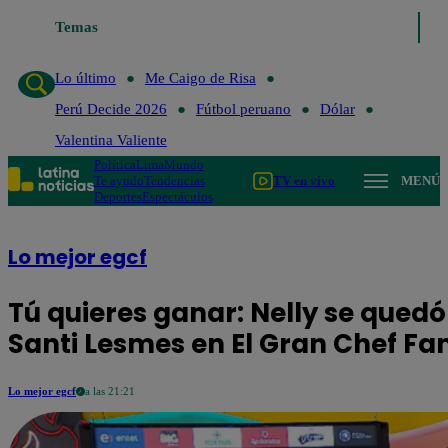
Lo último
Temas
Me Caigo de Risa
Perú Decide 2026
Fútbol peruano
Dól
Lo último
Me Caigo de Risa
Perú Decide 2026
Fútbol peruano
Dólar
Valentina Valiente
Política
Lima
Mundo
Te ayudo
Tendencias
TV en vivo
MENÚ
Deportes
Espectáculos
Lo mejor egcf
Tú quieres ganar: Nelly se qued
Santi Lesmes en El Gran Chef F
Lo mejor egcf
a las 21:21