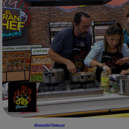
dleonardo@latina.pe