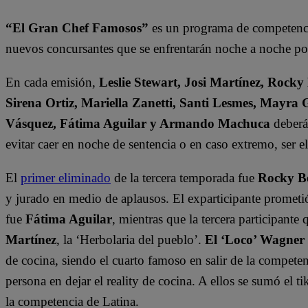
“El Gran Chef Famosos”
es un programa de competencia
nuevos concursantes que se enfrentarán noche a noche por 
En cada emisión,
Leslie Stewart, Josi Martínez, Rocky
Sirena Ortiz, Mariella Zanetti, Santi Lesmes, Mayra 
Vásquez, Fátima Aguilar y Armando Machuca
deberán
evitar caer en noche de sentencia o en caso extremo, ser 
El
primer eliminado
de la tercera temporada fue
Rocky B
y jurado en medio de aplausos. El exparticipante prometi
fue
Fátima Aguilar
, mientras que la tercera participant
Martínez
, la ‘Herbolaria del pueblo’.
El ‘Loco’ Wagner
de cocina, siendo el cuarto famoso en salir de la compete
persona en dejar el reality de cocina. A ellos se sumó el t
la competencia de Latina.