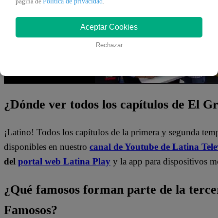
Política de privacidad
pagina de
.
Aceptar Cookies
Rechazar
¿Dónde ver todos los capítulos de El 
¡Latino! Todos los capítulos de la primera y segunda te
disponibles en nuestro
canal de Youtube de Latina Tele
del
portal web Latina Play
y la app para dispositivos m
¿Qué famosos forman parte de la terc
Famosos?