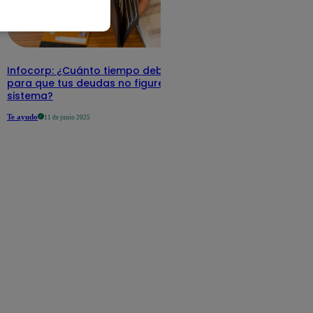
Infocorp: ¿Cuánto tiempo debe pasar
para que tus deudas no figuren en su
sistema?
Te ayudo
11 de junio 2025