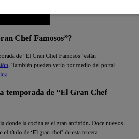
 Gran Chef Famosos”?
mporada de “El Gran Chef Famosos” están
sión
. También pueden verlo por medio del portal
ina
.
ta temporada de “El Gran Chef
 donde la cocina es el gran anfitrión. Doce nuevos
el título de ‘El gran chef’ de esta tercera