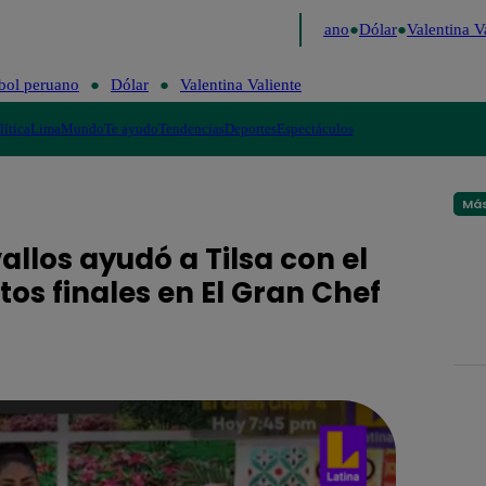
Caigo de Risa
Perú Decide 2026
Fútbol peruano
Dólar
Valentina Val
bol peruano
Dólar
Valentina Valiente
lítica
Lima
Mundo
Te ayudo
Tendencias
Deportes
Espectáculos
Más
allos ayudó a Tilsa con el
os finales en El Gran Chef