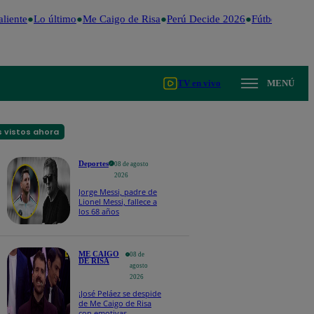
iente
Lo último
Me Caigo de Risa
Perú Decide 2026
Fútbol peruano
TV en vivo
MENÚ
 vistos ahora
Deportes
08 de agosto
2026
Jorge Messi, padre de
Lionel Messi, fallece a
los 68 años
ME CAIGO
08 de
DE RISA
agosto
2026
¡José Peláez se despide
de Me Caigo de Risa
con emotivas