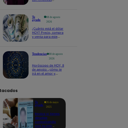
palabras: “Lo voy a
extrañar muchísimo”!
Te
08 de agosto
ayudo
2026
¿Cuánto está el dólar
HOY? Precio, compra
y venta para este
sábado 8 de agosto
Tendencias
08 de agosto
2026
Horóscopo de HOY, 8
de agosto: ¿cómo te
irá en el amor y
trabajo, según la IA?
tacados
Te
26 de mayo
ayudo
2025
Revisa si tienes
deudas
consultando
con tu DNI: