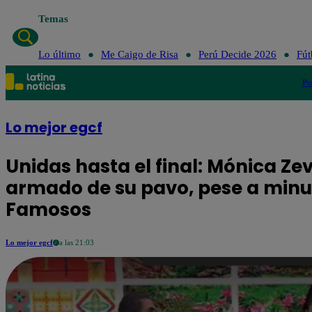
Temas
Lo último
Me 
Lo último
Me Caigo de Risa
Perú Decide 2026
Fút
Po
Lo mejor egcf
Unidas hasta el final: Mónica Zev
armado de su pavo, pese a minut
Famosos
Lo mejor egcf
a las 21:03