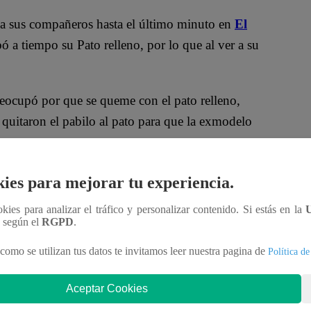
a sus compañeros hasta el último minuto en
El
ó a tiempo su Pato relleno, por lo que al ver a su
reocupó por que se queme con el pato relleno,
 quitaron el pabilo al pato para que la exmodelo
ano, Mónica Zevallos y Gino Pesaressi
se
ies para mejorar tu experiencia.
 pase a la Final del concurso. Ellos deberán
ookies para analizar el tráfico y personalizar contenido. Si estás en la
aerá problemas. Esta noche, uno de ellos dejará para
n según el
RGPD
.
curso culinario.
como se utilizan tus datos te invitamos leer nuestra pagina de
Política de
Aceptar Cookies