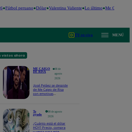
Fútbol peruano
Dólar
Valentina Valiente
Lo último
Me Caigo de Ri
TV en vivo
MENÚ
 vistos ahora
ME CAIGO
08 de
DE RISA
agosto
2026
¡José Peláez se despide
de Me Caigo de Risa
con emotivas
palabras: “Lo voy a
extrañar muchísimo”!
Te
08 de agosto
ayudo
2026
¿Cuánto está el dólar
HOY? Precio, compra
y venta para este