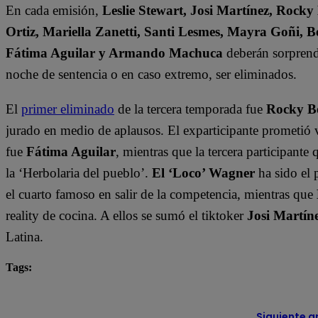
En cada emisión,
Leslie Stewart, Josi Martínez, Rocky
Ortiz, Mariella Zanetti, Santi Lesmes, Mayra Goñi, B
Fátima Aguilar y Armando Machuca
deberán sorprende
noche de sentencia o en caso extremo, ser eliminados.
El
primer eliminado
de la tercera temporada fue
Rocky B
jurado en medio de aplausos. El exparticipante prometió 
fue
Fátima Aguilar
, mientras que la tercera participant
la ‘Herbolaria del pueblo’.
El ‘Loco’ Wagner
ha sido el 
el cuarto famoso en salir de la competencia, mientras que
reality de cocina. A ellos se sumó el tiktoker
Josi Martín
Latina.
Tags:
destacada minuto
El Gran Chef Famosos
Siguiente a