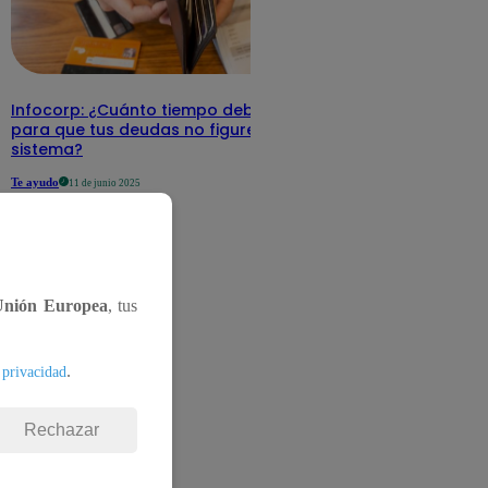
Infocorp: ¿Cuánto tiempo debe pasar
para que tus deudas no figuren en su
sistema?
Te ayudo
11 de junio 2025
Unión Europea
, tus
.
 privacidad
Rechazar