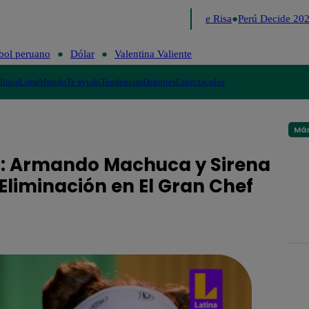
Lo último
Me Caigo de Risa
Perú Decide 2026
bol peruano
Dólar
Valentina Valiente
lítica
Lima
Mundo
Te ayudo
Tendencias
Deportes
Espectáculos
Más
l”: Armando Machuca y Sirena
 Eliminación en El Gran Chef