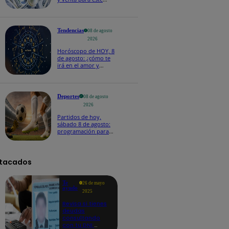
sábado 8 de agosto
Tendencias
08 de agosto
2026
Horóscopo de HOY, 8
de agosto: ¿cómo te
irá en el amor y
trabajo, según la IA?
Deportes
08 de agosto
2026
Partidos de hoy,
sábado 8 de agosto:
programación para
ver fútbol EN VIVO
tacados
Te
26 de mayo
ayudo
2025
Revisa si tienes
deudas
consultando
con tu DNI: