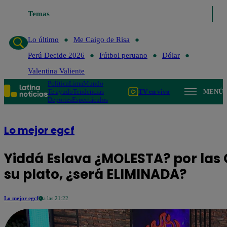
Temas
Lo último
Me Caigo de Risa
Perú Deci
Lo último
Me Caigo de Risa
Perú Decide 2026
Fútbol peruano
Dólar
Valentina Valiente
Política
Lima
Mundo
Te ayudo
Tendencias
TV en vivo
MENÚ
Deportes
Espectáculos
Lo mejor egcf
Yiddá Eslava ¿MOLESTA? por las 
su plato, ¿será ELIMINADA?
Lo mejor egcf
a las 21:22