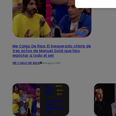
Me Caigo De Risa: El inesperado chiste de
tres actos de Manuel Gold que hizo
explotar a todo el set
ME CAIGO DE RISA
06 de agosto 2026
ME
06 de
CAIGO
agosto
DE
RISA
2026
"A Peláez le
dicen...":
Manuel Gold
hace
explotar de