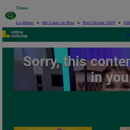
Temas
Lo último
Me Caigo de Risa
Perú Decide 2026
Fút
Po