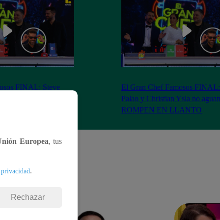
osos FINAL: Steve
El Gran Chef Famosos FINAL:
Ysla agradecen al
Palao y Christian Ysla no agua
gios y lágrimas
ROMPEN EN LLANTO
Unión Europea
, tus
.
 privacidad
Rechazar