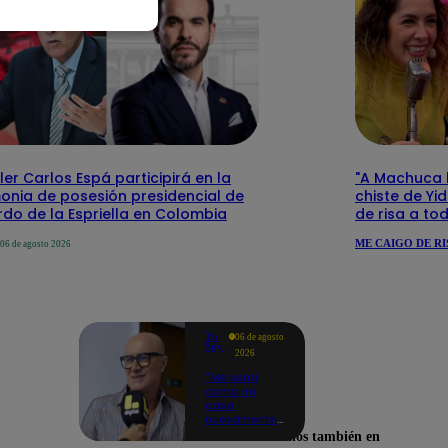
ler Carlos Espá participirá en la
"A Machuca le
onia de posesión presidencial de
chiste de Yi
do de la Espriella en Colombia
de risa a to
ME CAIGO DE RI
06 de agosto 2026
Yo
06 de agosto
Soy
2026
"Me sentí
como en
casa
nuevamente":
Cachín
Encuéntranos también en
emocionado