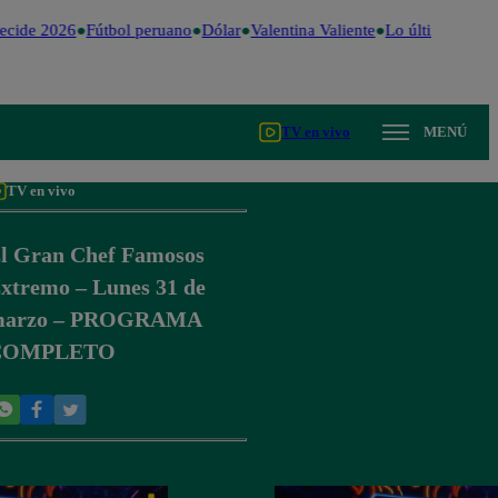
cide 2026
Fútbol peruano
Dólar
Valentina Valiente
Lo último
Me Ca
TV en vivo
MENÚ
TV en vivo
l Gran Chef Famosos
xtremo – Lunes 31 de
marzo – PROGRAMA
COMPLETO