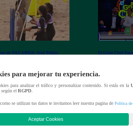
re de PALABRA: José Peláez
El Gran Chef Fam
e su apuesta y se rapa tras la victoria
Palao y Christian 
STEVE PALAO
programa entre elo
ies para mejorar tu experiencia.
ookies para analizar el tráfico y personalizar contenido. Si estás en la
n según el
RGPD
.
nteresar
como se utilizan tus datos te invitamos leer nuestra pagina de
Política de
Aceptar Cookies