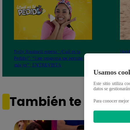
Nelly Rossinelli estrena ‘¿Cuál es tu
Homb
Pedido?’: “Este programa me permite ser
cumpl
más yo” | ENTREVISTA
de 
Usamos cook
Este sitio utiliza c
datos se gestionará
También te puede i
Para conocer mejor 