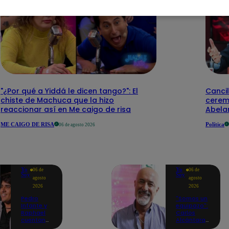
"¿Por qué a Yiddá le dicen tango?": El
Cancil
chiste de Machuca que la hizo
cerem
reaccionar así en Me caigo de risa
Abelar
ME CAIGO DE RISA
Política
06 de agosto 2026
Yo
Yo
06 de
06 de
Soy
Soy
agosto
agosto
2026
2026
Pedro
"Somos un
Infante y
equipazo":
Raphael
Carlos
cuentan
Alcántara
cómo Yo
adelanta