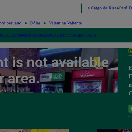
Lo último
Me Caigo de Risa
Perú De
bol peruano
Dólar
Valentina Valiente
lítica
Lima
Mundo
Te ayudo
Tendencias
Deportes
Espectáculos
E
E