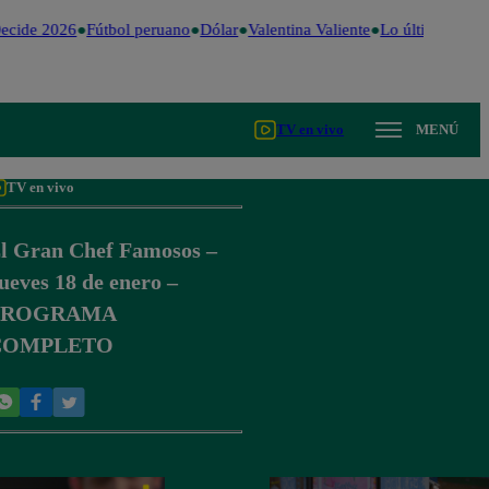
ecide 2026
Fútbol peruano
Dólar
Valentina Valiente
Lo último
Me Ca
TV en vivo
MENÚ
TV en vivo
l Gran Chef Famosos –
ueves 18 de enero –
PROGRAMA
COMPLETO