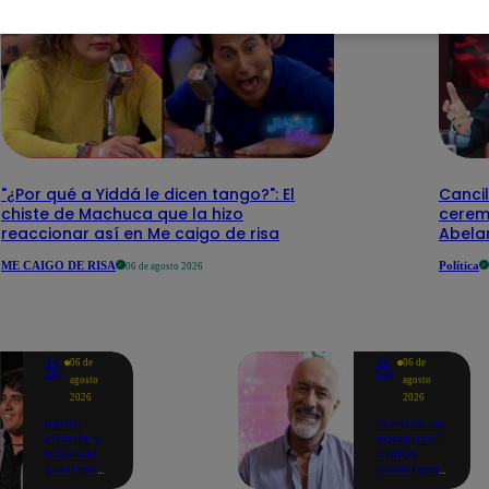
"¿Por qué a Yiddá le dicen tango?": El
Cancil
chiste de Machuca que la hizo
cerem
reaccionar así en Me caigo de risa
Abelar
ME CAIGO DE RISA
Política
06 de agosto 2026
Yo
Yo
06 de
06 de
Soy
Soy
agosto
agosto
2026
2026
Pedro
"Somos un
Infante y
equipazo":
Raphael
Carlos
cuentan
Alcántara
cómo Yo
adelanta