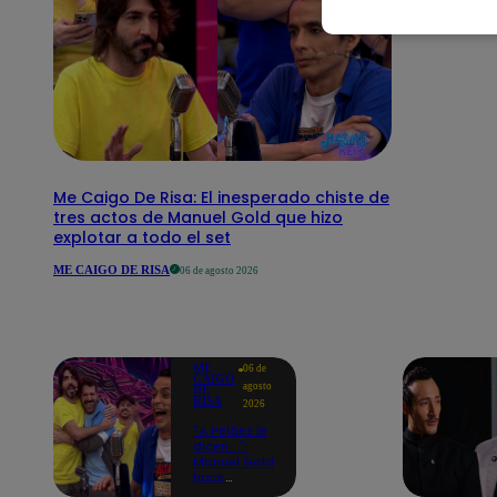
Me Caigo De Risa: El inesperado chiste de
tres actos de Manuel Gold que hizo
explotar a todo el set
ME CAIGO DE RISA
06 de agosto 2026
ME
06 de
CAIGO
agosto
DE
RISA
2026
"A Peláez le
dicen...":
Manuel Gold
hace
explotar de