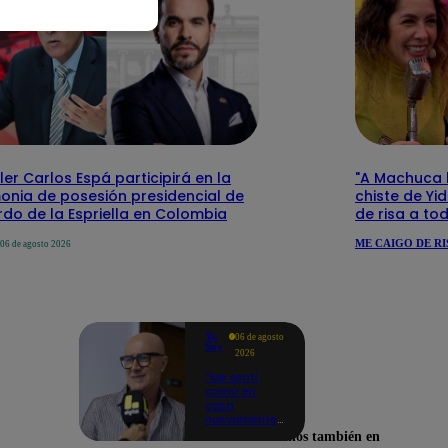
ler Carlos Espá participirá en la
"A Machuca le
onia de posesión presidencial de
chiste de Yi
do de la Espriella en Colombia
de risa a to
ME CAIGO DE RI
06 de agosto 2026
Yo
06 de agosto
Soy
2026
"Me sentí
como en
casa
nuevamente":
Cachín
Encuéntranos también en
emocionado