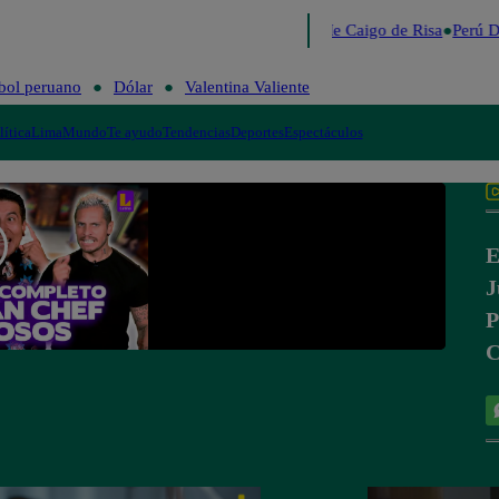
Lo último
Me Caigo de Risa
Perú D
bol peruano
Dólar
Valentina Valiente
lítica
Lima
Mundo
Te ayudo
Tendencias
Deportes
Espectáculos
E
J