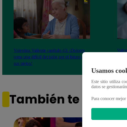
Valentina Valiente capítulo 43: ¡Dolores
Valen
toma una difícil decisión por el futuro de
despi
sus nietos!
Usamos cook
Este sitio utiliza c
datos se gestionará
También te puede i
Para conocer mejor 