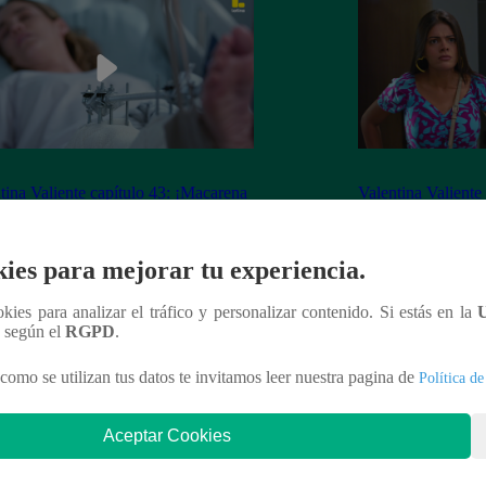
tina Valiente capítulo 43: ¡Macarena
Valentina Valiente
erta desorientada tras accidente!
Gabo rompen su ne
enfrentamiento!
ies para mejorar tu experiencia.
ookies para analizar el tráfico y personalizar contenido. Si estás en la
n según el
RGPD
.
nteresar
como se utilizan tus datos te invitamos leer nuestra pagina de
Política de
Aceptar Cookies