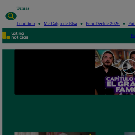
Temas
Lo último
Me Caigo de Risa
Perú Decide 2026
Fút
Po