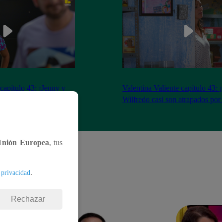
 capítulo 43: ¡Jenny y
Valentina Valiente capítulo 43: 
gocio tras tenso
Wilfredo casi son atrapados por
Unión Europea
, tus
.
 privacidad
Rechazar