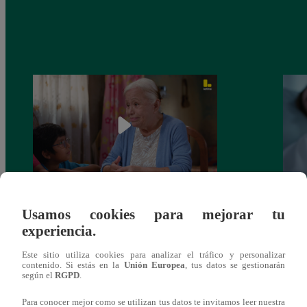
Valentina Valiente capítulo 43: ¡Dolores
Valen
Usamos cookies para mejorar tu
toma una difícil decisión por el futuro de
despi
experiencia.
sus nietos!
Este sitio utiliza cookies para analizar el tráfico y personalizar
contenido. Si estás en la
Unión Europea
, tus datos se gestionarán
según el
RGPD
.
Para conocer mejor como se utilizan tus datos te invitamos leer nuestra