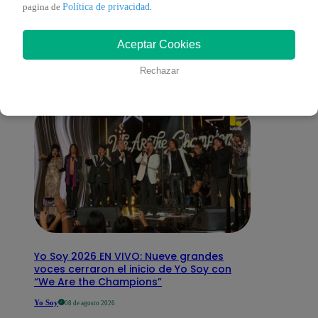
También te puede
Política de privacidad
pagina de
.
Aceptar Cookies
interesar
Rechazar
Yo Soy 2026 EN VIVO: Nueve grandes
voces cerraron el inicio de Yo Soy con
“We Are the Champions”
Yo Soy
08 de agosto 2026