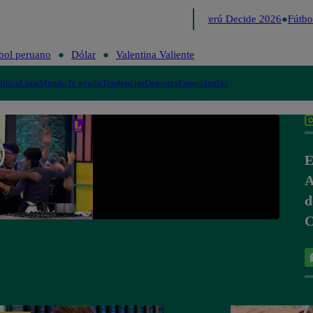
Lo último
Me Caigo de Risa
Perú Decide 2026
Fútbol
bol peruano
Dólar
Valentina Valiente
lítica
Lima
Mundo
Te ayudo
Tendencias
Deportes
Espectáculos
E
A
d