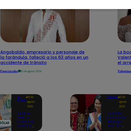
Angobaldo, empresario y personaje de
La bo
la farándula, falleció a los 63 años en un
Valen
accidente de tránsito
el arr
Espectáculos
Valentina
05 de agosto 2026
Te
Política
05 de
05 de
ayudo
agosto
agosto
2026
2026
Dólar en
Canciller
Perú: a
sobre visita
cuánto se
del papa
cotizó el
León XIV:
cierre de
“Keiko