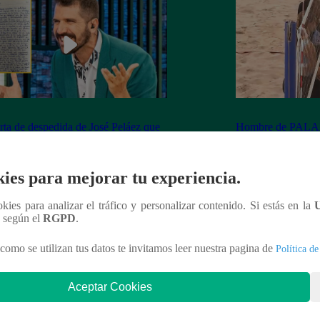
rta de despedida de José Peláez que
Hombre de PALAB
vió a los fans de “El Gran Chef”
cumple su apuesta y
de STEVE PAL
ies para mejorar tu experiencia.
ookies para analizar el tráfico y personalizar contenido. Si estás en la
n según el
RGPD
.
nteresar
como se utilizan tus datos te invitamos leer nuestra pagina de
Política de
Aceptar Cookies