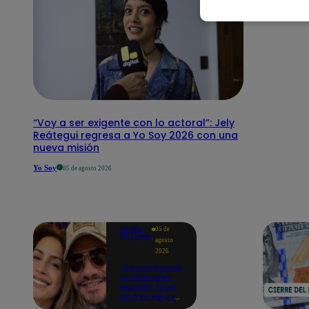
“Voy a ser exigente con lo actoral”: Jely
Reátegui regresa a Yo Soy 2026 con una
nueva misión
Yo Soy
05 de agosto 2026
Arriba
05 de
Mi Gente
agosto
2026
¿Reconciliación
confirmada?
Marcelo Tinelli
está en Perú y
se reencuentra