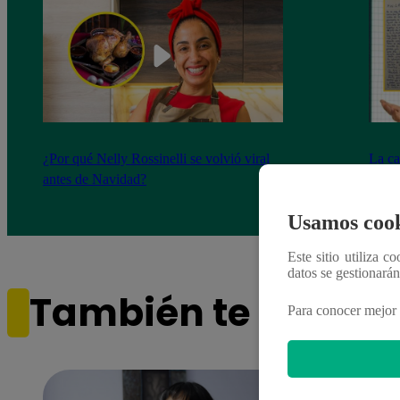
¿Por qué Nelly Rossinelli se volvió viral
La ca
antes de Navidad?
conmo
Usamos cook
Este sitio utiliza c
datos se gestionará
También te puede i
Para conocer mejor 