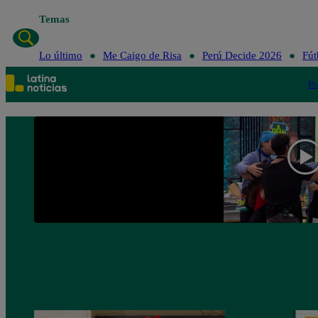
Temas
Lo último
Me Caigo de Risa
Perú Decide 2026
Fút
Po