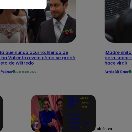
da que nunca ocurrió: Elenco de
¡Madre imita
tina Valiente revela cómo se grabó
para sacar a
esto de Wilfredo
hace viral!
 Valiente
Arriba Mi Gente
05 de agosto 2026
ME
05 de
CAIGO
agosto
DE
RISA
2026
Eduardo
Romay
desató risas
con su
Encuéntranos también en
inesperada