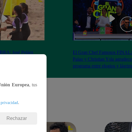
RA: José Peláez
El Gran Chef Famosos FINAL:
 se rapa tras la victoria
Palao y Christian Ysla agradece
AO
programa entre elogios y lágrim
Unión Europea
, tus
.
 privacidad
Rechazar