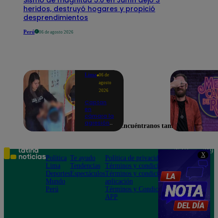
heridos, destruyó hogares y propició
desprendimientos
Perú
06 de agosto 2026
Lima
06 de
agosto
2026
Captan
en
cámara la
agresión
Encuéntranos también en
de una
psicóloga
contra un
niño con
Teléfono: 219
X
autismo:
Política
Te ayudo
Política de privacidad
1000
madre
Lima
Tendencias
Términos y condiciones
Av. San
denuncia
Deportes
Espectáculos
Términos y condiciones
Felipe 968
maltratos
Mundo
aplicación
Jesús María
contínuos
Perú
Términos y Condiciones
APP