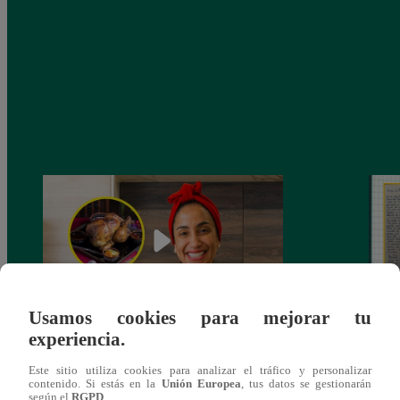
Usamos cookies para mejorar tu
experiencia.
¿Por qué Nelly Rossinelli se volvió viral
La ca
antes de Navidad?
conmo
Este sitio utiliza cookies para analizar el tráfico y personalizar
contenido. Si estás en la
Unión Europea
, tus datos se gestionarán
según el
RGPD
.