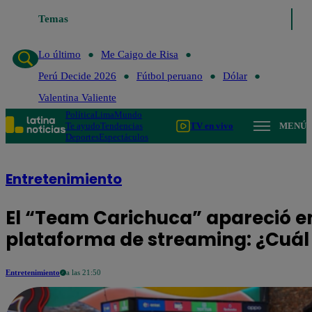
Lo último
Temas
Me Caigo de Risa
Perú Decide 2026
Fútbol peruan
Lo último
Me Caigo de Risa
Perú Decide 2026
Fútbol peruano
Dólar
Valentina Valiente
Política
Lima
Mundo
Te ayudo
Tendencias
TV en vivo
MENÚ
Deportes
Espectáculos
Entretenimiento
El “Team Carichuca” apareció en
plataforma de streaming: ¿Cuál e
Entretenimiento
a las 21:50