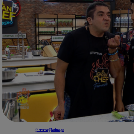
jherrera@latina.pe