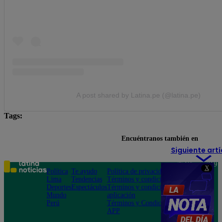
A post shared by Latina.pe (@latina.pe)
Tags:
En tu defensa
Encuéntranos también en
Siguiente artí
Teléfono: 219
X
Política
Te ayudo
Política de privacidad
1000
Lima
Tendencias
Términos y condiciones
Av. San
Deportes
Espectáculos
Términos y condiciones
Felipe 968
Mundo
aplicación
Jesús María
Perú
Términos y Condiciones
APP