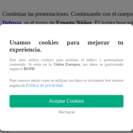
Continúan las presentaciones. Continuando con el cuerpo
Defensa
, es el turno de
Ernesto Núñez
. El jurista buscará
todos los casos que se presenten en el programa que llev
Usamos cookies para mejorar tu
Ernesto Adrián Núñez Puente
es un abogado con 26 años
experiencia.
Universidad Nacional Mayor de San Marcos especializado e
Este sitio utiliza cookies para analizar el tráfico y personalizar
Cuenta también con un postgrado en Derecho de la Empr
contenido. Si estás en la
Unión Europea
, tus datos se gestionarán
según el
RGPD
.
Universidad Garcilaso de la Vega. Actualmente,
es el pr
Para conocer mejor como se utilizan tus datos te invitamos leer nuestra
de Familia y representante en el Perú del grupo ‘Leg
Política de privacidad
pagina de
.
conferencista del grupo Jhon C. Maxwell Leadership de 
Aceptar Cookies
Su pasión por el Derecho lo ha llevado a crear una cuent
Rechazar
difundir consejos sobre la materia jurídica, alcanzando má
¿Quieres saber más sobre él?
Sintoniza todos los días d