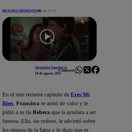
MEJORES MOMENTOS
a las 22:14
Alejandra Sanchez A.
Compartir
19 de agosto 2025
En el más reciente capítulo de
Eres Mi
Bien
,
Francisca
se armó de valor y le
pidió a su tía
Rebeca
que la ayudara a ser
famosa. Ella, sin rodeos, le advirtió sobre
los riesgos de la fama y lo duro que es