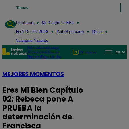
Temas
Lo último
Me Ca
Lo último
Me Caigo de Risa
Perú Decide 2026
Fútbol peruano
Dólar
Valentina Valiente
Política
Lima
Mundo
Te ayudo
Tendencias
TV en vivo
MENÚ
Deportes
Espectáculos
MEJORES MOMENTOS
Eres Mi Bien Capítulo
02: Rebeca pone A
PRUEBA la
determinación de
Francisca