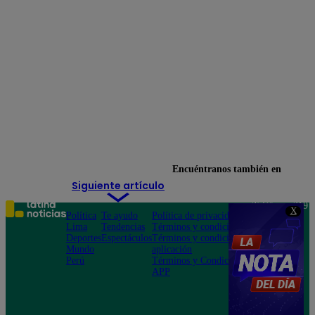
César Ritter
Eres mi bien
Latina
latina novelas
Latina Televisión
Mónica Sánchez
Natalia Salas
novela latina
novelas
novelas latina
Paul Martín
Pierina Carcelén
televisión
Encuéntranos también en
Siguiente artículo
Teléfono: 219
X
Política
Te ayudo
Política de privacidad
1000
Lima
Tendencias
Términos y condiciones
Av. San
Deportes
Espectáculos
Términos y condiciones
Felipe 968
Mundo
aplicación
Jesús María
Perú
Términos y Condiciones
APP