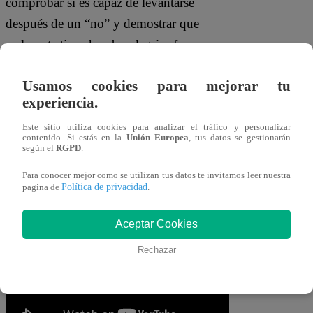
comprobar si es capaz de levantarse
después de un “no” y demostrar que
realmente tiene hambre de triunfar.
¿Será este revés suficiente para que
Usamos cookies para mejorar tu
Francisca se rinda o demostrará que está
experiencia.
dispuesta a luchar por su sueño? ¿Logrará
Este sitio utiliza cookies para analizar el tráfico y personalizar
contenido. Si estás en la
Unión Europea
, tus datos se gestionarán
convencer a Rebeca de que tiene lo
según el
RGPD
.
necesario para convertirse en una
Para conocer mejor como se utilizan tus datos te invitamos leer nuestra
verdadera artista? Descúbrelo en los
Política de privacidad
pagina de
.
próximos episodios de
Eres Mi Bien
.
Aceptar Cookies
Rechazar