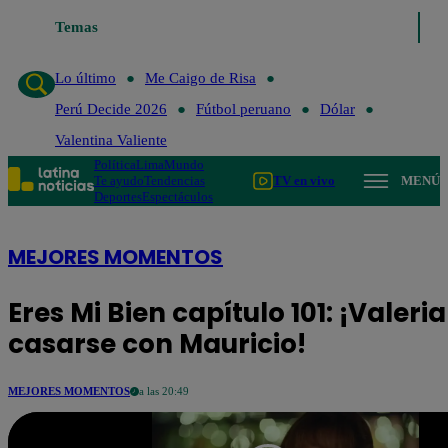
último
Me Caigo de Risa
Temas
Perú Decide 2026
Fútbol peruano
Dólar
Va
Lo último
Me Caigo de Risa
Perú Decide 2026
Fútbol peruano
Dólar
Valentina Valiente
Política
Lima
Mundo
Te ayudo
Tendencias
TV en vivo
MENÚ
Deportes
Espectáculos
MEJORES MOMENTOS
Eres Mi Bien capítulo 101: ¡Valeri
casarse con Mauricio!
MEJORES MOMENTOS
a las 20:49