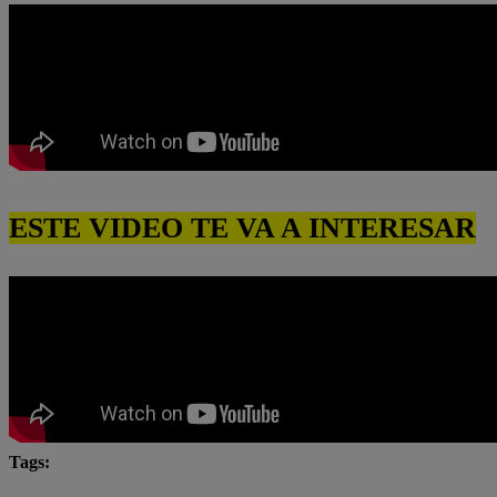
ESTE VIDEO TE VA A INTERESAR
Tags:
César Ritter
Eres mi bien
Latina
latina n