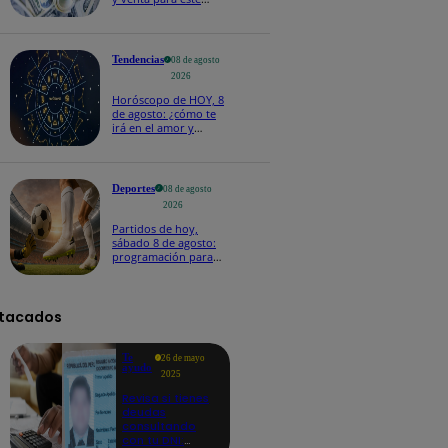
sábado 8 de agosto
Tendencias
08 de agosto
2026
Horóscopo de HOY, 8
de agosto: ¿cómo te
irá en el amor y
trabajo, según la IA?
Deportes
08 de agosto
2026
Partidos de hoy,
sábado 8 de agosto:
programación para
ver fútbol EN VIVO
tacados
Te
26 de mayo
ayudo
2025
Revisa si tienes
deudas
consultando
con tu DNI: