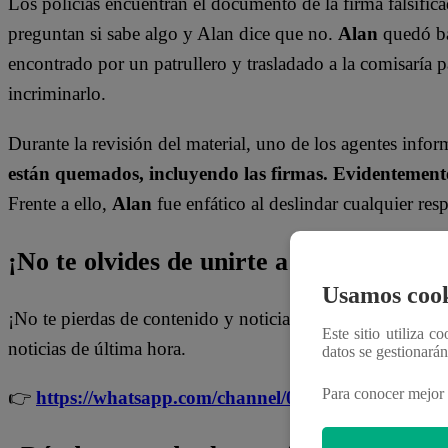
Los policías encuentran el documento de la firma falsific
preguntan si sabe algo y Alan dice que no.
Alan
quedó baj
encontrado por un patrullero y trasladado a la comisaría
incriminarlo.
Durante la revisión del material, uno de los agentes info
están quemados, incluyendo las firmas. Evidentemente
Frente a ello,
Alan
fue enfático al deslindar cualquier re
¡No te olvides de unirte a nuestro canal 
Usamos cook
¡No te pierdas de contenido y noticias
EXCLUSIVAS
! I
Este sitio utiliza c
noticias de última hora.
datos se gestionará
Para conocer mejor 
👉
https://whatsapp.com/channel/0029Va4WPy1F