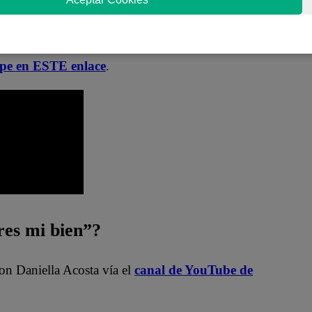
s mi bien”?
ponibles en nuestro canal de Youtube de
Latina
.pe en ESTE enlace
.
es mi bien”?
on Daniella Acosta vía el
canal de YouTube de