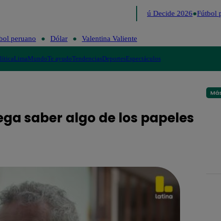
Lo último
Me Caigo de Risa
Perú Decide 2026
Fútbol p
bol peruano
Dólar
Valentina Valiente
lítica
Lima
Mundo
Te ayudo
Tendencias
Deportes
Espectáculos
Más
iega saber algo de los papeles