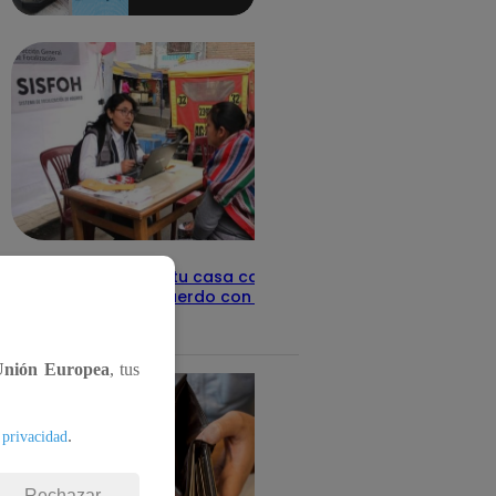
aquí los
detalles
Revisa con tu DNI si tu casa califica
como pobre, de acuerdo con el Sisfoh
Te ayudo
25 de mayo 2026
Unión Europea
, tus
.
 privacidad
Rechazar