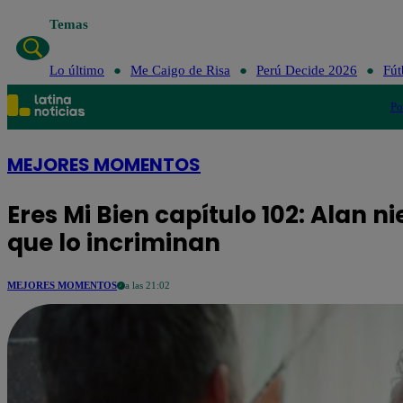
Temas
Lo último
Me Caigo de Risa
Perú Decide 2026
Fút
Po
MEJORES MOMENTOS
Eres Mi Bien capítulo 102: Alan n
que lo incriminan
MEJORES MOMENTOS
a las 21:02