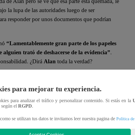
ada de Alan pero se ve que esa parte está quemada, le
o la lupa de las autoridades luego de ser
 para responder por unos documentos que podrían
rmó
“Lamentablemente gran parte de los papeles
 alguien trató de deshacerse de la evidencia”
.
sponsabilidad. ¿Dirá
Alan
toda la verdad?
oficial!
ies para mejorar tu experiencia.
nteractúa con los talentos, obtén datos inéditos y
ookies para analizar el tráfico y personalizar contenido. Si estás en la
n según el
RGPD
.
como se utilizan tus datos te invitamos leer nuestra pagina de
Política de
MqraDNgjzM3Q
Aceptar Cookies