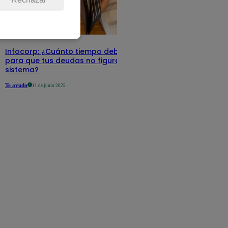
Infocorp: ¿Cuánto tiempo debe pasar
para que tus deudas no figuren en su
sistema?
Te ayudo
11 de junio 2025