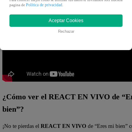
Política de privacidad
pagina de
.
¡Latino! Todos los capítulos de “
Eres mi bien
” están dis
nuestro canal de Youtube de
Latina Televisión
. También
Aceptar Cookies
por medio del
Latina.pe en ESTE enlace
.
Rechazar
¿Cómo ver el REACT EN VIVO de “Er
bien”?
¡No te pierdas el
REACT EN VIVO
de “Eres mi bien” c