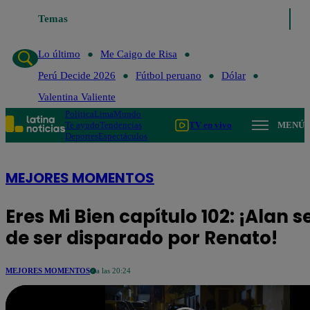
Temas
Lo último
Me Ca
Lo último
Me Caigo de Risa
Perú Decide 2026
Fútbol peruano
Dólar
Valentina Valiente
Política
Lima
Mundo
Te ayudo
Tendencias
TV en vivo
MENÚ
Deportes
Espectáculos
MEJORES MOMENTOS
Eres Mi Bien capítulo 102: ¡Alan s
de ser disparado por Renato!
MEJORES MOMENTOS
a las 20:24