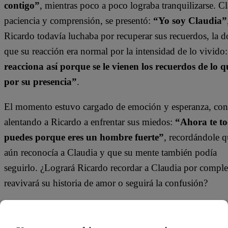
contigo”
, mientras poco a poco lograba tranquilizarse. C
paciencia y comprensión, se presentó:
“Yo soy Claudia”
Ricardo todavía luchaba por recuperar sus recuerdos, la d
que su reacción era normal por la intensidad de lo vivido
reacciona así porque se le vienen los recuerdos de lo q
por su presencia”
.
El momento estuvo cargado de emoción y esperanza, con
alentando a Ricardo a enfrentar sus miedos:
“Ahora te toc
puedes porque eres un hombre fuerte”
, recordándole 
aún reconocía a Claudia y que su mente también podía
seguirlo. ¿Logrará Ricardo recordar a Claudia por comple
reavivará su historia de amor o seguirá la confusión?
¡No te olvides de unirte a nuestro canal 