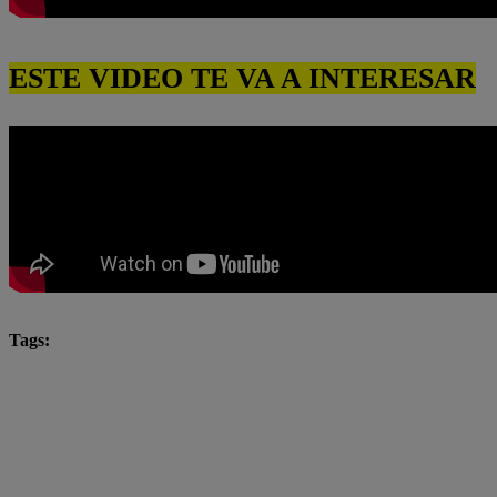
ESTE VIDEO TE VA A INTERESAR
Tags:
César Ritter
Eres mi bien
Latina
latina n
Latina Televisión
Mónica Sánchez
Natalia Salas
novela latina
novelas
novelas latina
Paul 
Pierina Carcelén
televisión