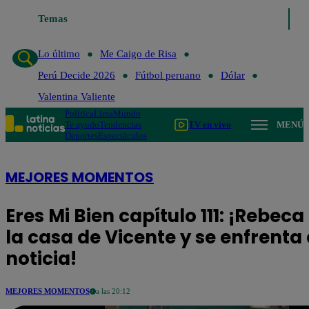
Temas
Lo último
Me Caigo de Ri
Lo último
Me Caigo de Risa
Perú Decide 2026
Fútbol peruano
Dólar
Valentina Valiente
Política
Lima
Mundo
Te ayudo
Tendencias
TV en vivo
MENÚ
Deportes
Espectáculos
MEJORES MOMENTOS
Eres Mi Bien capítulo 111: ¡Rebeca
la casa de Vicente y se enfrenta 
noticia!
MEJORES MOMENTOS
a las 20:12