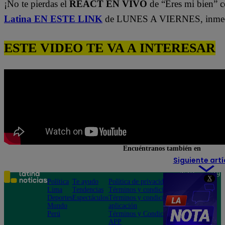
¡No te pierdas el
REACT EN VIVO
de “Eres mi bien” c
Latina EN ESTE LINK
de LUNES A VIERNES, inmedi
ESTE VIDEO TE VA A INTERESAR
Encuéntranos también en
Siguiente artí
Teléfono: 219
X
Política
Te ayudo
Política de privacidad
1000
Lima
Tendencias
Términos y condiciones
Av. San
Deportes
Espectáculos
Términos y condiciones
Felipe 968
Mundo
aplicación
Jesús María
Perú
Términos y Condiciones
APP