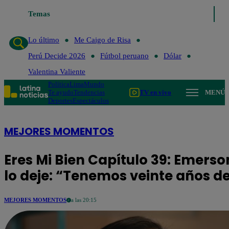
Temas
Lo último
Me Caigo de Risa
Perú Deci
Lo último
Me Caigo de Risa
Perú Decide 2026
Fútbol peruano
Dólar
Valentina Valiente
Política
Lima
Mundo
Te ayudo
Tendencias
TV en vivo
MENÚ
Deportes
Espectáculos
MEJORES MOMENTOS
Eres Mi Bien Capítulo 39: Emers
lo deje: “Tenemos veinte años d
MEJORES MOMENTOS
a las 20:15