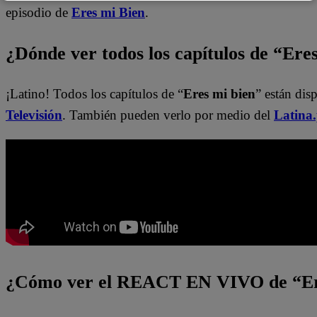
episodio de
Eres mi Bien
.
¿Dónde ver todos los capítulos de “Ere
¡Latino! Todos los capítulos de “
Eres mi bien
” están dis
Televisión
. También pueden verlo por medio del
Latina
¿Cómo ver el REACT EN VIVO de “Er