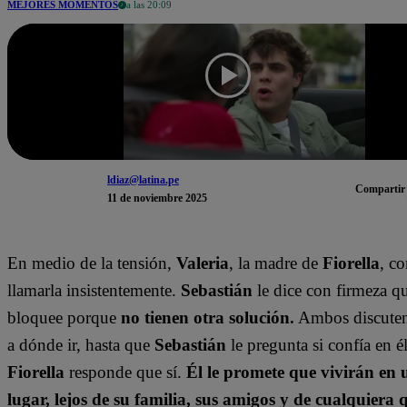
MEJORES MOMENTOS
a las 20:09
ldiaz@latina.pe
Compartir
11 de noviembre 2025
En medio de la tensión,
Valeria
, la madre de
Fiorella
, c
llamarla insistentemente.
Sebastián
le dice con firmeza qu
bloquee porque
no tienen otra solución.
Ambos discuten,
a dónde ir, hasta que
Sebastián
le pregunta si confía en é
Fiorella
responde que sí.
Él le promete que vivirán en
lugar, lejos de su familia, sus amigos y de cualquiera 