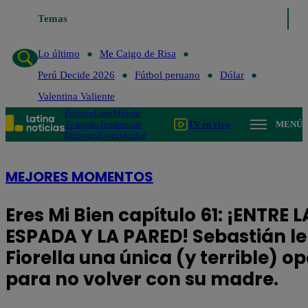
Lo último
Temas
Me Caigo de Risa
Perú Decide 2026
Fútbol peruano
Lo último
Me Caigo de Risa
Perú Decide 2026
Fútbol peruano
Dólar
Valentina Valiente
Política
Lima
Mundo
Te ayudo
Tendencias
TV en vivo
MENÚ
Deportes
Espectáculos
MEJORES MOMENTOS
Eres Mi Bien capítulo 61: ¡ENTRE L
ESPADA Y LA PARED! Sebastián le
Fiorella una única (y terrible) o
para no volver con su madre.