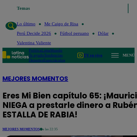
Temas
Lo último
Me Caigo de Risa
Perú Decide 2026
Lo último
Me Caigo de Risa
Perú Decide 2026
Fútbol peruano
Dólar
Valentina Valiente
Política
Lima
Mundo
Te ayudo
Tendencias
TV en vivo
MENÚ
Deportes
Espectáculos
MEJORES MOMENTOS
Eres Mi Bien capítulo 65: ¡Mauric
NIEGA a prestarle dinero a Rubén
ESTALLA DE RABIA!
MEJORES MOMENTOS
a las 22:35