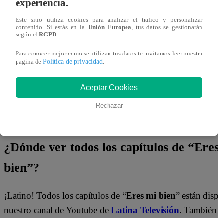
experiencia.
cruce una línea irreversible? ¿Qué nuevas tragedias podría
Este sitio utiliza cookies para analizar el tráfico y personalizar
en
“Eres Mi Bien”
?
contenido. Si estás en la
Unión Europea
, tus datos se gestionarán
según el
RGPD
.
¡No te olvides de unirte a nuestro canal 
Para conocer mejor como se utilizan tus datos te invitamos leer nuestra
Política de privacidad
pagina de
.
¡No te pierdas de contenido y noticias
EXCLUSIVAS
! I
Aceptar Cookies
con los talentos, obtén datos inéditos y noticias de última
Rechazar
👉
https://whatsapp.com/channel/0029Va4WPy1FMqr
¿Dónde ver todos los capítulos de “Ere
bien”?
¡Latino! Todos los capítulos de “
Eres mi bien
” están dis
nuestro canal de Youtube de
Latina Televisión
. También