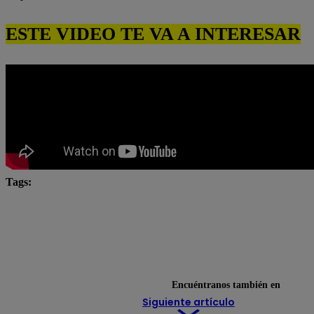
ESTE VIDEO TE VA A INTERESAR
Tags:
César Ritter
Eres mi bien
Latina
latina n
Latina Televisión
Mónica Sánchez
Natalia Salas
novela latina
novelas
novelas latina
Paul 
Pierina Carcelén
televisión
Encuéntranos también en
Siguiente artículo