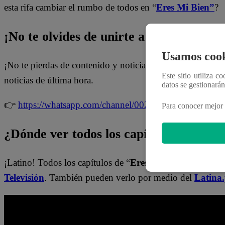
esta rifa cambiar el rumbo de todos en “
Eres Mi Bien”
?
¡No te olvides de unirte a nuestro canal 
Usamos cook
¡No te pierdas de contenido y noticias
EXCLUSIVAS
! I
Este sitio utiliza c
noticias de última hora.
datos se gestionará
👉
https://whatsapp.com/channel/0029Va4WPy1FMqr
Para conocer mejor 
¿Dónde ver todos los capítulos de “Ere
¡Latino! Todos los capítulos de “
Eres mi bien
” están dis
Televisión
. También pueden verlo por medio del
Latina