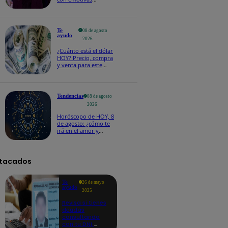
palabras: “Lo voy a
extrañar muchísimo”!
Te
08 de agosto
ayudo
2026
¿Cuánto está el dólar
HOY? Precio, compra
y venta para este
sábado 8 de agosto
Tendencias
08 de agosto
2026
Horóscopo de HOY, 8
de agosto: ¿cómo te
irá en el amor y
trabajo, según la IA?
tacados
Te
26 de mayo
ayudo
2025
Revisa si tienes
deudas
consultando
con tu DNI: