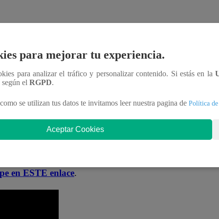
oficial!
ies para mejorar tu experiencia.
nteractúa con los talentos, obtén datos inéditos y
ookies para analizar el tráfico y personalizar contenido. Si estás en la
n según el
RGPD
.
aDNgjzM3Q
como se utilizan tus datos te invitamos leer nuestra pagina de
Política de
s mi bien”?
Aceptar Cookies
ponibles en nuestro canal de Youtube de
Latina
.pe en ESTE enlace
.