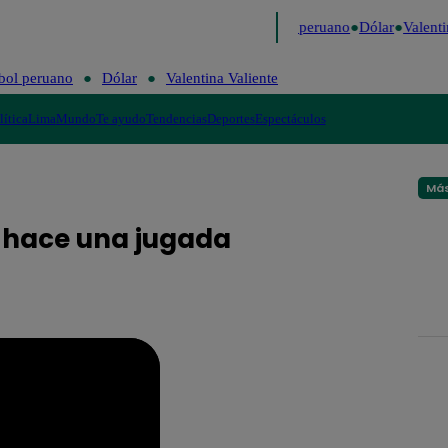
Me Caigo de Risa
Perú Decide 2026
Fútbol peruano
Dólar
Valentin
bol peruano
Dólar
Valentina Valiente
lítica
Lima
Mundo
Te ayudo
Tendencias
Deportes
Espectáculos
Más
o hace una jugada