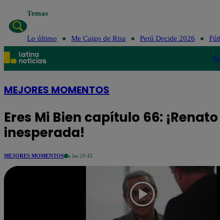
Temas
Lo último
Lo último
Me Caigo de Risa
Perú Decide 2026
Fút
Po
MEJORES MOMENTOS
Eres Mi Bien capítulo 66: ¡Renat
inesperada!
MEJORES MOMENTOS
a las 20:42