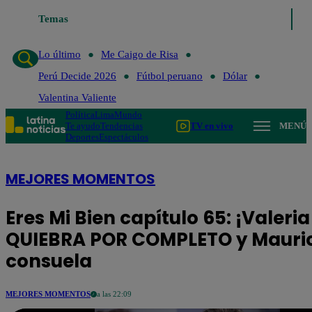
Temas
Lo último
Me Caigo de Risa
Perú Decide 20
Lo último
Me Caigo de Risa
Perú Decide 2026
Fútbol peruano
Dólar
Valentina Valiente
Política
Lima
Mundo
Te ayudo
Tendencias
TV en vivo
MENÚ
Deportes
Espectáculos
MEJORES MOMENTOS
Eres Mi Bien capítulo 65: ¡Valeria
QUIEBRA POR COMPLETO y Mauric
consuela
MEJORES MOMENTOS
a las 22:09