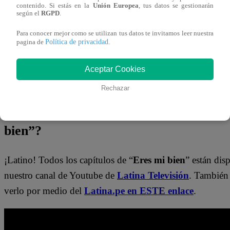
¡No te olvides de unirte a nuestro canal 
contenido. Si estás en la
Unión Europea
, tus datos se gestionarán
según el
RGPD
.
Para conocer mejor como se utilizan tus datos te invitamos leer nuestra
¡No te pierdas de contenido y noticias
EXCLUSIVAS
! I
Política de privacidad
pagina de
.
con los talentos, obtén datos inéditos y noticias de última
Aceptar Cookies
👉
https://whatsapp.com/channel/0029Va4WPy1FMqr
Rechazar
¿Dónde ver todos los capítulos de “Ere
bien”?
¡Latino! Todos los capítulos de “
Eres mi bien
” están dis
nuestro canal de Youtube de
Latina Televisión
. También
verlo por medio del
Latina.pe en ESTE enlace
.