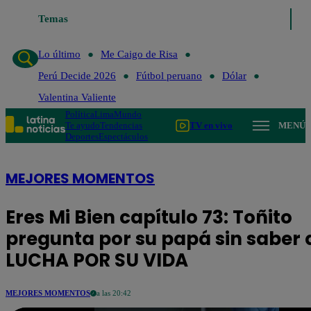
imo
Me Caigo de Risa
Temas
Perú Decide 2026
Fútbol peruano
Dólar
Vale
Lo último
Me Caigo de Risa
Perú Decide 2026
Fútbol peruano
Dólar
Valentina Valiente
Política
Lima
Mundo
Te ayudo
Tendencias
TV en vivo
MENÚ
Deportes
Espectáculos
MEJORES MOMENTOS
Eres Mi Bien capítulo 73: Toñito
pregunta por su papá sin saber 
LUCHA POR SU VIDA
MEJORES MOMENTOS
a las 20:42