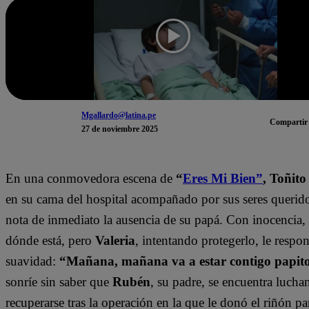
Mgallardo@latina.pe
Compartir
27 de noviembre 2025
En una conmovedora escena de
“
Eres Mi Bien”
,
Toñito
en su cama del hospital acompañado por sus seres querid
nota de inmediato la ausencia de su papá. Con inocencia,
dónde está, pero
Valeria
, intentando protegerlo, le respo
suavidad:
“Mañana, mañana va a estar contigo papit
sonríe sin saber que
Rubén
, su padre, se encuentra luch
recuperarse tras la operación en la que le donó el riñón pa