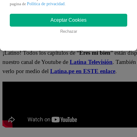
Política de privacidad
👉
https://whatsapp.com/channel/0029Va4WPy1FMqr
pagina de
.
Aceptar Cookies
¿Dónde ver todos los capítulos de “Ere
Rechazar
bien”?
¡Latino! Todos los capítulos de “
Eres mi bien
” están dis
nuestro canal de Youtube de
Latina Televisión
. También
verlo por medio del
Latina.pe en ESTE enlace
.