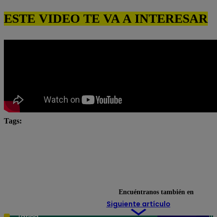
ESTE VIDEO TE VA A INTERESAR
Tags:
César Ritter
Eres mi bien
Latina
latina n
Latina Televisión
Mónica Sánchez
Natalia Salas
novela latina
novelas
novelas latina
Paul 
Pierina Carcelén
televisión
Encuéntranos también en
Siguiente artículo