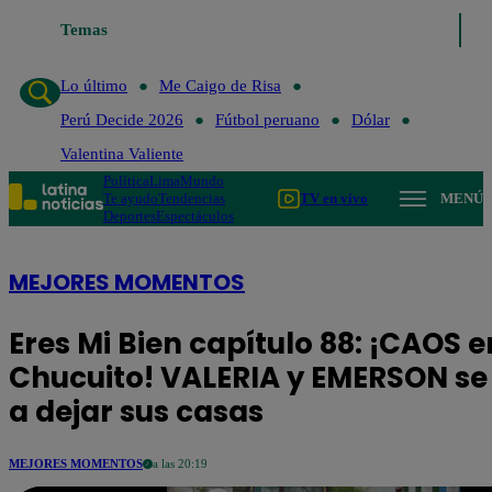
Temas
Lo último
Me Caigo de Risa
Perú
Lo último
Me Caigo de Risa
Perú Decide 2026
Fútbol peruano
Dólar
Valentina Valiente
Política
Lima
Mundo
Te ayudo
Tendencias
TV en vivo
MENÚ
Deportes
Espectáculos
MEJORES MOMENTOS
Eres Mi Bien capítulo 88: ¡CAOS e
Chucuito! VALERIA y EMERSON se
a dejar sus casas
MEJORES MOMENTOS
a las 20:19