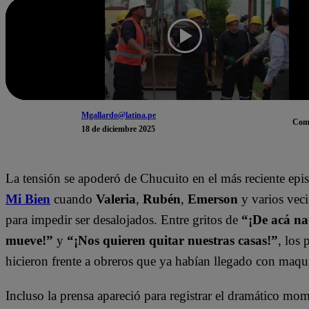
Mgallardo@latina.pe
Com
18 de diciembre 2025
La tensión se apoderó de Chucuito en el más reciente ep
Mi Bien
cuando
Valeria
,
Rubén
,
Emerson
y varios veci
para impedir ser desalojados. Entre gritos de
“¡De acá na
mueve!”
y
“¡Nos quieren quitar nuestras casas!”
, los
hicieron frente a obreros que ya habían llegado con maqu
Incluso la prensa apareció para registrar el dramático mo