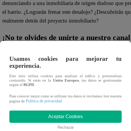
denunciando a una inmobiliaria de origen dudoso que pr
el barrio. ¿Lograrán frenar este desalojo? ¿Descubrirán qu
realmente detrás del proyecto inmobiliario?
¡No te olvides de unirte a nuestro canal 
¡No te pierdas de contenido y noticias
EXCLUSIVAS
! I
Usamos cookies para mejorar tu
los talentos, obtén datos inéditos y noticias de última hora
experiencia.
Este sitio utiliza cookies para analizar el tráfico y personalizar
👉
https://whatsapp.com/channel/0029Va4WPy1F
contenido. Si estás en la
Unión Europea
, tus datos se gestionarán
según el
RGPD
.
¿Dónde ver todos los capítulos de “Ere
Para conocer mejor como se utilizan tus datos te invitamos leer nuestra
Política de privacidad
pagina de
.
bien”?
Aceptar Cookies
¡Latino! Todos los capítulos de “
Eres mi bien
” están dis
Rechazar