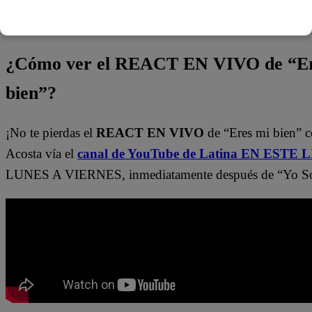
nuestro canal de Youtube de
Latina Televisión
. También
por medio del
Latina.pe en ESTE enlace
.
¿Cómo ver el REACT EN VIVO de “Er
bien”?
¡No te pierdas el
REACT EN VIVO
de “Eres mi bien” c
Acosta vía el
canal de YouTube de Latina EN ESTE 
LUNES A VIERNES, inmediatamente después de “Yo S