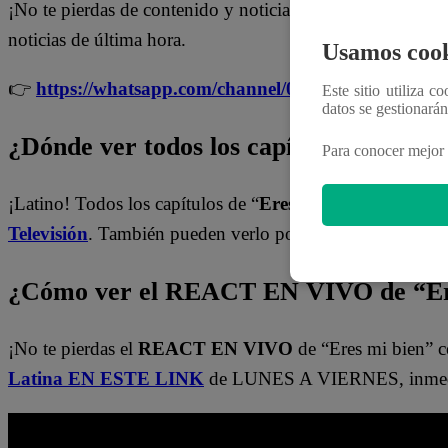
¡No te pierdas de contenido y noticias
EXCLUSIVAS
! I
noticias de última hora.
Usamos cook
👉
https://whatsapp.com/channel/0029Va4WPy1F
Este sitio utiliza c
datos se gestionará
¿Dónde ver todos los capítulos de “Ere
Para conocer mejor 
¡Latino! Todos los capítulos de “
Eres mi bien
” están dis
Televisión
. También pueden verlo por medio del
Latina
¿Cómo ver el REACT EN VIVO de “Er
¡No te pierdas el
REACT EN VIVO
de “Eres mi bien” c
Latina EN ESTE LINK
de LUNES A VIERNES, inmedi