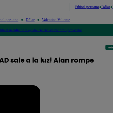
 último
Me Caigo de Risa
Perú Decide 2026
Fútbol peruano
Dólar
V
bol peruano
Dólar
Valentina Valiente
lítica
Lima
Mundo
Te ayudo
Tendencias
Deportes
Espectáculos
Más
DAD sale a la luz! Alan rompe