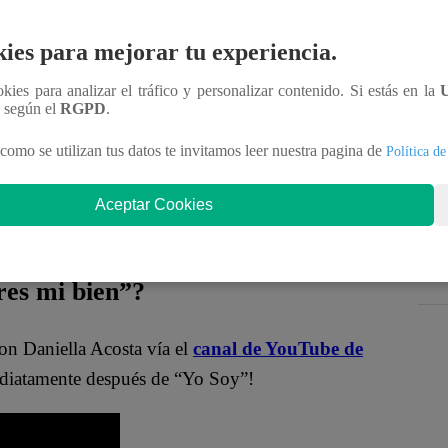
nteractúa con los talentos, obtén datos inéditos y
ies para mejorar tu experiencia.
MqraDNgjzM3Q
ookies para analizar el tráfico y personalizar contenido. Si estás en la
n según el
RGPD
.
s mi bien”?
como se utilizan tus datos te invitamos leer nuestra pagina de
Política de
ponibles en nuestro canal de Youtube de
Latina
Aceptar Cookies
.pe en ESTE enlace
.
es mi bien”?
on Daniella Acosta vía el
canal de YouTube de
atamente después de “Yo Soy”!