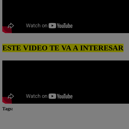
ESTE VIDEO TE VA A INTERESAR
Tags:
César Ritter
Eres mi bien
Latina
latina n
Natalia Salas
novela latina
novelas
novelas