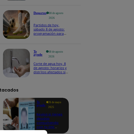
Deportes
08 de agosto
2026
Partidos de hoy,
sábado 8 de agosto:
programación para
ver fútbol EN VIVO
Te
08 de agosto
ayudo
2026
Corte de agua hoy, 8
de agosto: horarios y
distritos afectados sin
el servicio de Sedapal
tacados
Te
26 de mayo
ayudo
2025
Revisa si tienes
deudas
consultando
con tu DNI:
aquí los