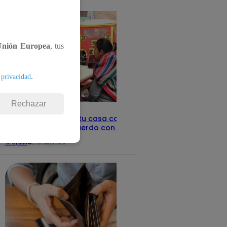
detalles
Unión Europea
, tus
.
 privacidad
Rechazar
Revisa con tu DNI si tu casa califica
como pobre, de acuerdo con el Sisfoh
Te ayudo
25 de mayo 2026