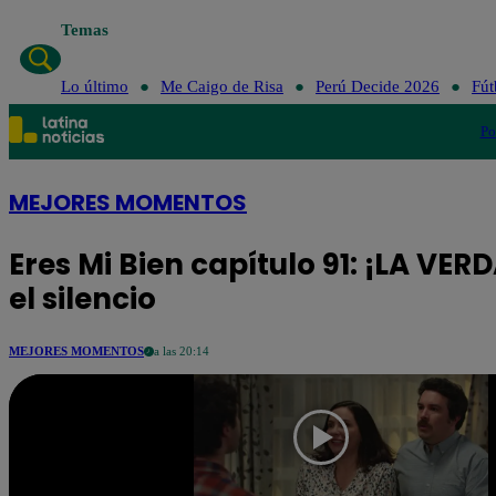
Temas
Lo
Lo último
Me Caigo de Risa
Perú Decide 2026
Fút
Po
MEJORES MOMENTOS
Eres Mi Bien capítulo 91: ¡LA VER
el silencio
MEJORES MOMENTOS
a las 20:14