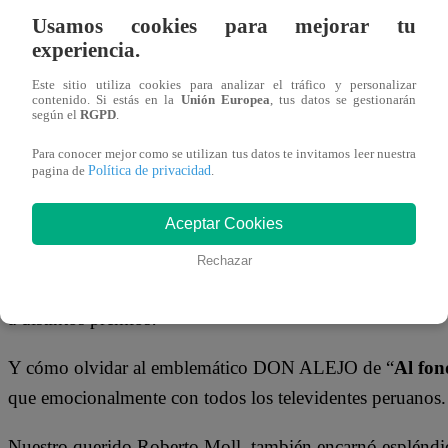
novelas como
“Kassandra”
(1992)
o
“El cuerpo del de
Usamos cookies para mejorar tu
9 papeles en distintas series.
experiencia.
¡PERO ESO NO QUEDA AHÍ! También se desempeñó como 
Este sitio utiliza cookies para analizar el tráfico y personalizar
contenido. Si estás en la
Unión Europea
, tus datos se gestionarán
y su voz se hizo escuchar por todo el mundo.
según el
RGPD
.
Para conocer mejor como se utilizan tus datos te invitamos leer nuestra
Retorno a Perú
Política de privacidad
pagina de
.
Aceptar Cookies
En
2012
,
Roberto Moll
regresó a Perú para robar y dar v
obra “Drácula de Bram Stoker” y con ello, ¡también se ll
Rechazar
producciones de TV. También tuvo un importante recorrid
a distintos premios!
Y cómo olvidar al emblemático DON ALEJO de “
Al fon
que emocionalmente con todos los televidentes peruanos.
Nuestro querido Roberto Moll, también encarnó espléndida