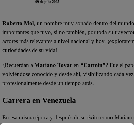
09 de julio 2025
Roberto Mol
, un nombre muy sonado dentro del mundo d
importantes que tuvo, si no también, por toda su trayecto
actores más relevantes a nivel nacional y hoy, ¡explorare
curiosidades de su vida!
¿Recuerdan a
Mariano Tovar
en
“Carmín”
? Fue el pap
volviéndose conocido y desde ahí, visibilizando cada vez
profesionalmente desde un tiempo atrás.
Carrera en Venezuela
En esa misma época y después de su éxito como Mariano
recibió la nacionalización y participó en muchas otras pro