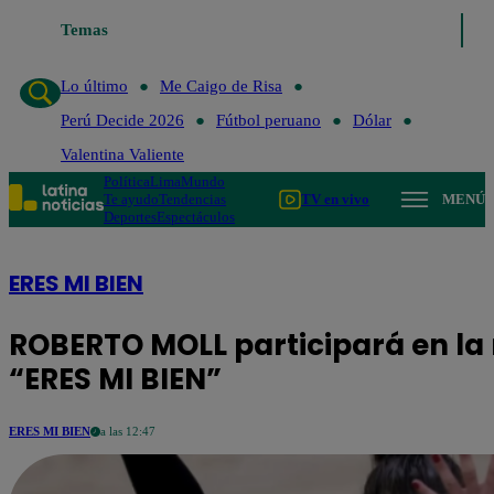
Temas
Lo último
Me Caigo de Ris
Lo último
Me Caigo de Risa
Perú Decide 2026
Fútbol peruano
Dólar
Valentina Valiente
Política
Lima
Mundo
Te ayudo
Tendencias
TV en vivo
MENÚ
Deportes
Espectáculos
ERES MI BIEN
ROBERTO MOLL participará en la 
“ERES MI BIEN”
ERES MI BIEN
a las 12:47