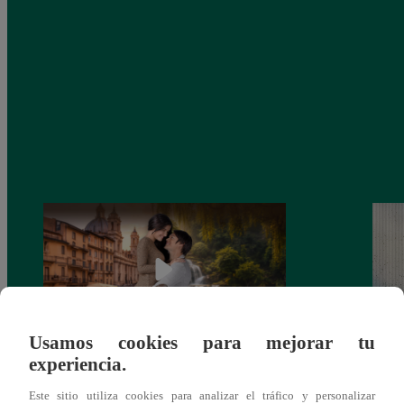
Usamos cookies para mejorar tu
experiencia.
Latina estrenará el 28 de abril “Mi vida
Dos e
eres tú”: una historia de cartas y amor que
capít
Este sitio utiliza cookies para analizar el tráfico y personalizar