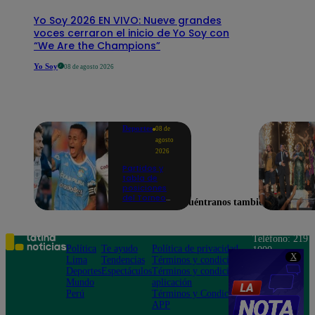
Yo Soy 2026 EN VIVO: Nueve grandes
voces cerraron el inicio de Yo Soy con
“We Are the Champions”
Yo Soy
08 de agosto 2026
Deportes
08 de
agosto
2026
Partidos y
tabla de
posiciones
del Torneo
Encuéntranos también en
Clausura EN
VIVO: así van
los equipos
en la fecha 4
Teléfono: 219
Política
Te ayudo
Política de privacidad
1000
X
Lima
Tendencias
Términos y condiciones
Av. San
Deportes
Espectáculos
Términos y condiciones
Felipe 968
Mundo
aplicación
Jesús María
Perú
Términos y Condiciones
APP