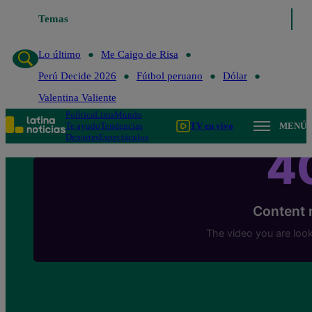
Temas
Lo último
Me Caigo de Risa
Lo último
Me Caigo de Risa
Perú Decide 2026
Fútbol peruano
Dólar
Valentina Valiente
Política
Lima
Mundo
Te ayudo
Tendencias
TV en vivo
MENÚ
Deportes
Espectáculos