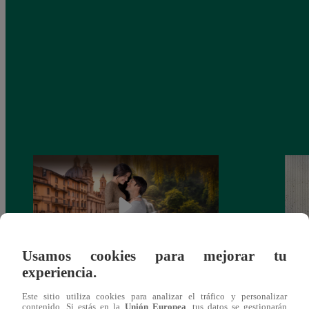
Usamos cookies para mejorar tu
experiencia.
Latina estrenará el 28 de abril “Mi vida
Dos e
Este sitio utiliza cookies para analizar el tráfico y personalizar
eres tú”: una historia de cartas y amor que
capít
contenido. Si estás en la
Unión Europea
, tus datos se gestionarán