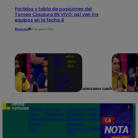
Partidos y tabla de posiciones del
Torneo Clausura EN VIVO: así van los
equipos en la fecha 4
Deportes
06 de agosto 2026
ME
06 de
CAIGO
agosto
DE
RISA
2026
Me Caigo
De Risa: El
inesperado
chiste de
Encuéntranos también en
tres actos
de Manuel
Gold que
hizo
Teléfono: 219
X
explotar a
Política
Te ayudo
Política de privacidad
1000
todo el set
Lima
Tendencias
Términos y condiciones
Av. San
Deportes
Espectáculos
Términos y condiciones
Felipe 968
Mundo
aplicación
Jesús María
Perú
Términos y Condiciones
APP