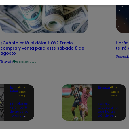
¿Cuánto está el dólar HOY? Precio,
Horós
compra y venta para este sábado 8 de
te irá
agosto
Tendenci
Te ayudo
08 de agosto 2026
Te
Deportes
08 de
08 de
ayudo
agosto
agosto
2026
2026
Temblor en
Torneo
Perú hoy, 8
Clausura: ¿A
de agosto:
qué hora y
horario y
dónde ver
epicentro
Sport Boys
del último
vs. Alianza
sismo,
Lima por la