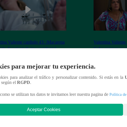
tina Valiente capítulo 43: ¡Macarena
Valentina Valiente
erta desorientada tras accidente!
Gabo rompen su ne
enfrentamiento!
ies para mejorar tu experiencia.
ookies para analizar el tráfico y personalizar contenido. Si estás en la
n según el
RGPD
.
nteresar
como se utilizan tus datos te invitamos leer nuestra pagina de
Política de
Aceptar Cookies