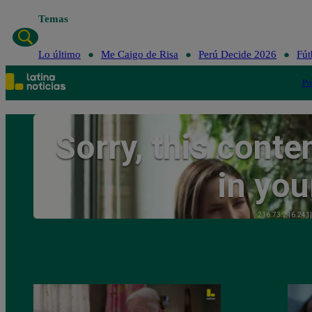
Temas
Lo último
Me
Lo último
Me Caigo de Risa
Perú Decide 2026
Fút
Po