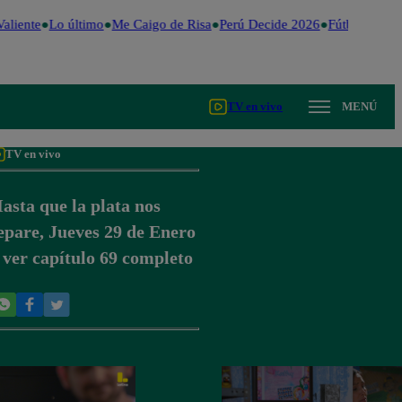
liente
Lo último
Me Caigo de Risa
Perú Decide 2026
Fútbol peruan
TV en vivo
MENÚ
TV en vivo
asta que la plata nos
epare, Jueves 29 de Enero
 ver capítulo 69 completo