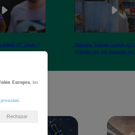
 capítulo 43: ¡Jenny y
Valentina Valiente capítulo 43: 
gocio tras tenso
Wilfredo casi son atrapados por
Unión Europea
, tus
.
 privacidad
Rechazar