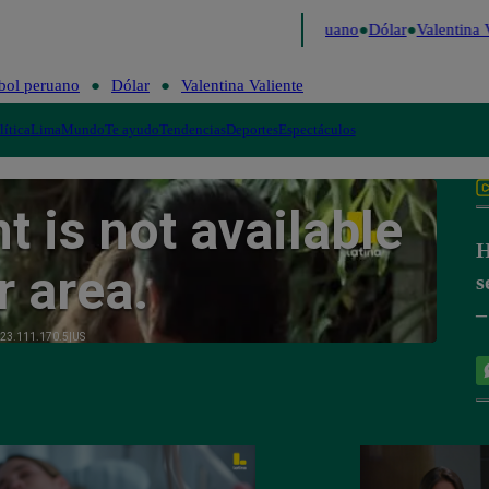
 Caigo de Risa
Perú Decide 2026
Fútbol peruano
Dólar
Valentina Va
bol peruano
Dólar
Valentina Valiente
lítica
Lima
Mundo
Te ayudo
Tendencias
Deportes
Espectáculos
H
s
–