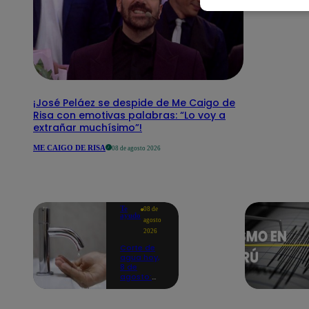
¡José Peláez se despide de Me Caigo de
Risa con emotivas palabras: “Lo voy a
extrañar muchísimo”!
ME CAIGO DE RISA
08 de agosto 2026
Te
08 de
ayudo
agosto
2026
Corte de
agua hoy,
8 de
agosto:
horarios y
distritos
afectados