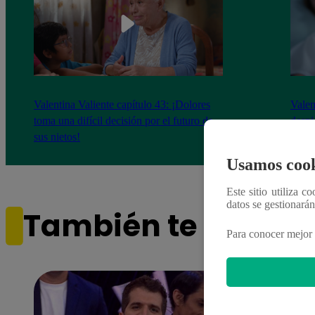
Valentina Valiente capítulo 43: ¡Dolores
Valen
toma una difícil decisión por el futuro de
despi
sus nietos!
Usamos cook
Este sitio utiliza c
datos se gestionará
También te puede i
Para conocer mejor 