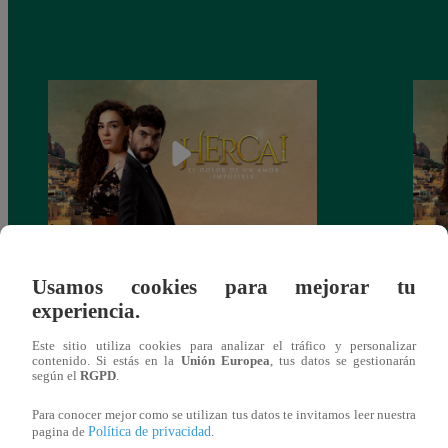
Hercai: Viernes 15 de octubre (Ver
Herca
Usamos cookies para mejorar tu
Online)
experiencia.
Este sitio utiliza cookies para analizar el tráfico y personalizar
contenido. Si estás en la
Unión Europea
, tus datos se gestionarán
según el
RGPD
.
También te puede
Para conocer mejor como se utilizan tus datos te invitamos leer nuestra
Política de privacidad
pagina de
.