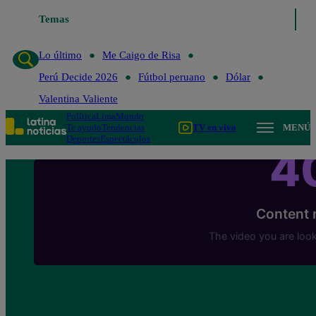
Temas
Lo último
Me Caigo de Risa
Perú Decide 202
Lo último
Me Caigo de Risa
Perú Decide 2026
Fútbol peruano
Dólar
Valentina Valiente
Política
Lima
Mundo
Te ayudo
Tendencias
TV en vivo
MENÚ
Deportes
Espectáculos