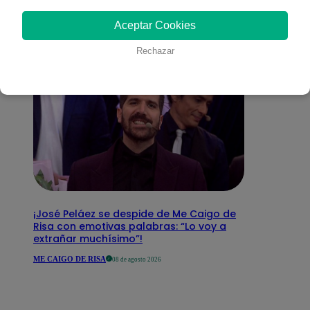
interesar
Aceptar Cookies
Rechazar
¡José Peláez se despide de Me Caigo de
Risa con emotivas palabras: “Lo voy a
extrañar muchísimo”!
ME CAIGO DE RISA
08 de agosto 2026