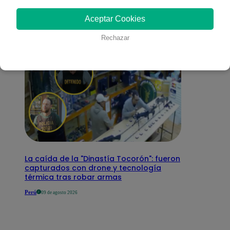
interesar
Aceptar Cookies
Rechazar
La caída de la "Dinastía Tocorón": fueron
capturados con drone y tecnología
térmica tras robar armas
Perú
09 de agosto 2026