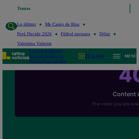
Temas
Lo último
Me Caigo de Ris
Lo último
Me Caigo de Risa
Perú Decide 2026
Fútbol peruano
Dólar
Valentina Valiente
Política
Lima
Mundo
Te ayudo
Tendencias
TV en vivo
MENÚ
Deportes
Espectáculos