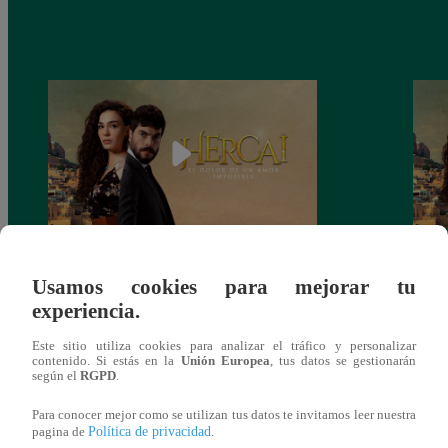
Hercai: Viernes 15 de octubre (Ver
Herca
Usamos cookies para mejorar tu
Online)
experiencia.
Este sitio utiliza cookies para analizar el tráfico y personalizar
contenido. Si estás en la
Unión Europea
, tus datos se gestionarán
según el
RGPD
.
También te puede
Para conocer mejor como se utilizan tus datos te invitamos leer nuestra
Política de privacidad
pagina de
.