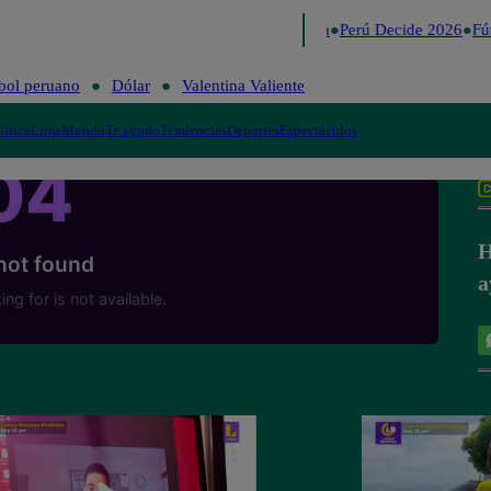
Lo último
Me Caigo de Risa
Perú Decide 2026
Fút
bol peruano
Dólar
Valentina Valiente
lítica
Lima
Mundo
Te ayudo
Tendencias
Deportes
Espectáculos
H
a