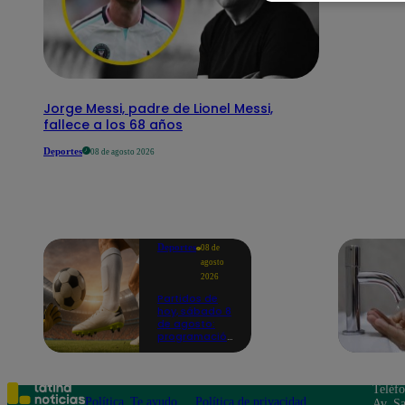
Jorge Messi, padre de Lionel Messi,
fallece a los 68 años
Deportes
08 de agosto 2026
Deportes
08 de
agosto
2026
Partidos de
hoy, sábado 8
de agosto:
programación
para ver
fútbol EN
VIVO
Teléf
Política
Te ayudo
Política de privacidad
Av. Sa