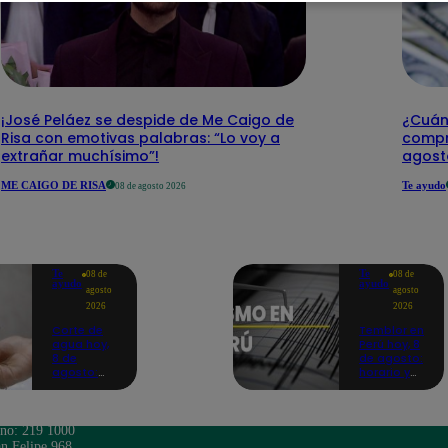
¡José Peláez se despide de Me Caigo de
¿Cuánt
Risa con emotivas palabras: “Lo voy a
compr
extrañar muchísimo”!
agost
ME CAIGO DE RISA
Te ayudo
08 de agosto 2026
Te
Te
08 de
08 de
ayudo
ayudo
agosto
agosto
2026
2026
Corte de
Temblor en
agua hoy,
Perú hoy, 8
8 de
de agosto:
agosto:
horario y
horarios y
epicentro
distritos
del último
afectados
sismo,
sin el
según IGP
ono: 219 1000
servicio de
n Felipe 968