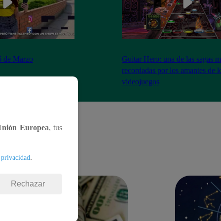
26 de Marzo
Guitar Hero: una de las sagas 
recordadas por los amantes de l
videojuegos
Unión Europea
, tus
.
 privacidad
Rechazar