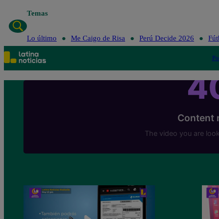
Temas
Lo último
Me Caigo de Risa
Perú Decide 2026
Fút
Po