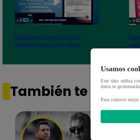
Huella Digital: conoce las webs y
Conoc
aplicaciones para realizar trámites
una e
Usamos cook
Este sitio utiliza c
También te puede i
datos se gestionará
Para conocer mejor 