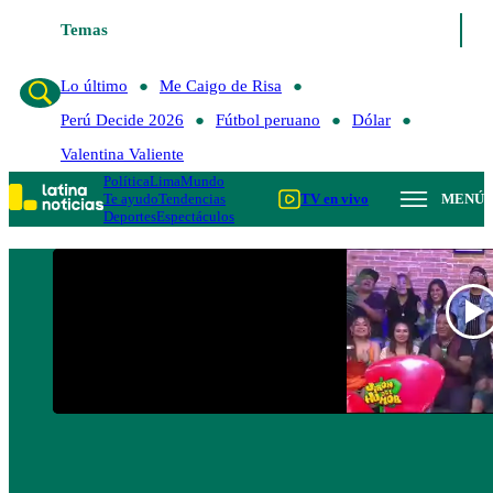
Temas
Lo último
Me Caigo de Ri
Lo último
Me Caigo de Risa
Perú Decide 2026
Fútbol peruano
Dólar
Valentina Valiente
Política
Lima
Mundo
Te ayudo
Tendencias
TV en vivo
MENÚ
Deportes
Espectáculos