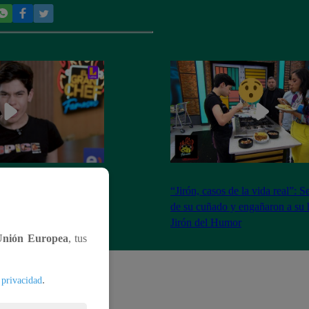
isas intentó recuperar
“Jirón, casos de la vida real”: 
Orbegoso pero el plan
de su cuñado y engañaron a su 
 | Jirón del Humor
Jirón del Humor
Unión Europea
, tus
.
 privacidad