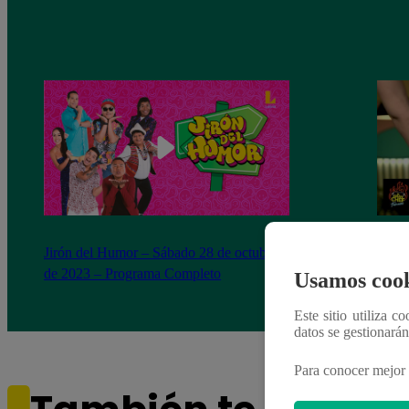
Jirón del Humor – Sábado 28 de octubre
Zambo
de 2023 – Programa Completo
‘Chap
Usamos cook
Jirón
Este sitio utiliza c
datos se gestionará
Para conocer mejor 