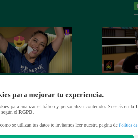
 Barbieri llegó al bar del tío
‘El Guapo’ Chino R
ita’ para armar la última jarana de
el amor de Dorita 
ies para mejorar tu experiencia.
 del Humor
se salió de control
ookies para analizar el tráfico y personalizar contenido. Si estás en la
n según el
RGPD
.
como se utilizan tus datos te invitamos leer nuestra pagina de
Política de