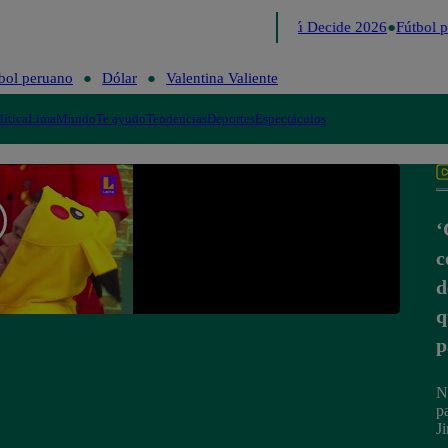
Lo último
Me Caigo de Risa
Perú Decide 2026
Fútbol p
bol peruano
Dólar
Valentina Valiente
lítica
Lima
Mundo
Te ayudo
Tendencias
Deportes
Espectáculos
‘
c
d
q
p
N
p
J