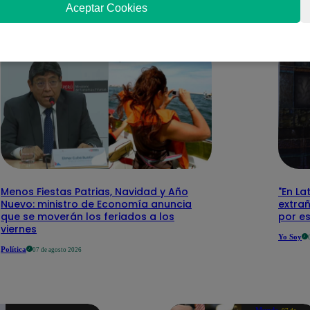
nteresar
Aceptar Cookies
Menos Fiestas Patrias, Navidad y Año
"En La
Nuevo: ministro de Economía anuncia
extra
que se moverán los feriados a los
por e
viernes
Yo Soy
Política
07 de agosto 2026