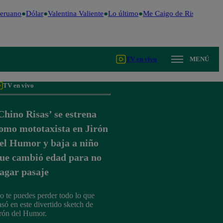
eruano
Dólar
Valentina Valiente
Lo último
Me Caigo de Risa
Perú D
TV en vivo
MENÚ
TV en vivo
Chino Risas’ se estrena
omo mototaxista en Jirón
el Humor y baja a niño
ue cambió edad para no
agar pasaje
o te puedes perder todo lo que
asó en este divertido sketch de
irón del Humor.