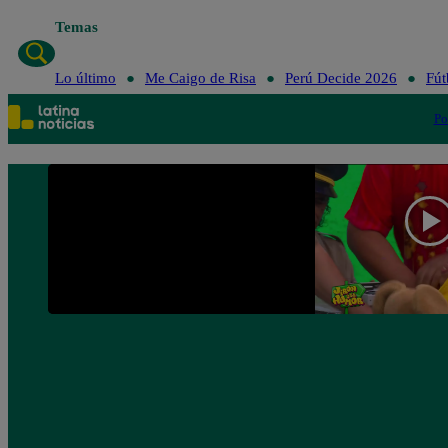
Temas
Lo último
Me Caigo de Risa
Perú Decide 2026
Fút
Po