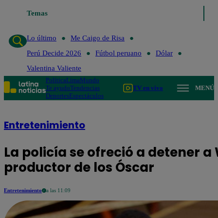
Lo último
Temas
Me Caigo de Risa
Perú Decide 2026
Fútbol peruano
Lo último
Me Caigo de Risa
Perú Decide 2026
Fútbol peruano
Dólar
Valentina Valiente
Política
Lima
Mundo
Te ayudo
Tendencias
TV en vivo
MENÚ
Deportes
Espectáculos
Entretenimiento
La policía se ofreció a detener a 
productor de los Óscar
Entretenimiento
a las 11:09