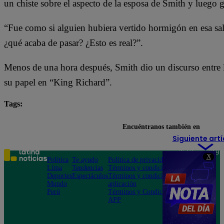
un chiste sobre el aspecto de la esposa de Smith y luego 
“Fue como si alguien hubiera vertido hormigón en esa sa
¿qué acaba de pasar? ¿Esto es real?”.
Menos de una hora después, Smith dio un discurso entre lá
su papel en “King Richard”.
Tags:
actores
Premios Oscar
Will Smith
Encuéntranos también en
Siguiente artí
Teléfono: 219
X
Política
Te ayudo
Política de privacidad
1000
Lima
Tendencias
Términos y condiciones
Av. San
Deportes
Espectáculos
Términos y condiciones
Felipe 968
Mundo
aplicación
Jesús María
Perú
Términos y Condiciones
APP