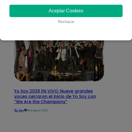
interesar
Aceptar Cookies
Rechazar
Yo Soy 2026 EN VIVO: Nueve grandes
voces cerraron el inicio de Yo Soy con
“We Are the Champions”
Yo Soy
08 de agosto 2026