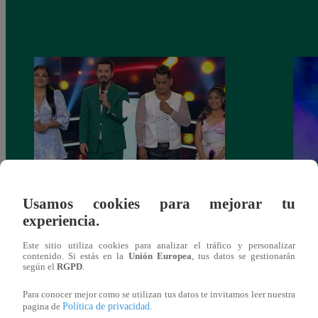
La Voz Perú – Sábado 18 de marzo del
La Vo
Usamos cookies para mejorar tu
2023 – Programa completo
2023
experiencia.
Este sitio utiliza cookies para analizar el tráfico y personalizar
contenido. Si estás en la
Unión Europea
, tus datos se gestionarán
según el
RGPD
.
También te puede
Para conocer mejor como se utilizan tus datos te invitamos leer nuestra
Política de privacidad
pagina de
.