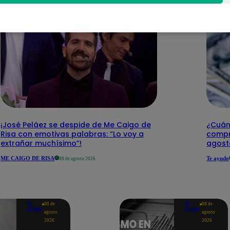
¡José Peláez se despide de Me Caigo de
¿Cuánt
Risa con emotivas palabras: “Lo voy a
compr
extrañar muchísimo”!
agost
ME CAIGO DE RISA
Te ayudo
08 de agosto 2026
Te
Te
08 de
08 de
ayudo
ayudo
agosto
agosto
2026
2026