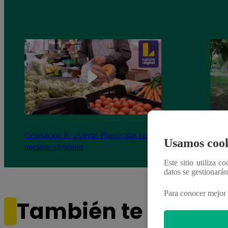
Generación R: ¡Alerta! Plaguicidas en
Gener
Usamos cook
nuestros alimentos
de en
Este sitio utiliza c
datos se gestionará
Para conocer mejor 
También te puede i