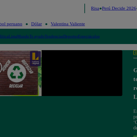
Lo último
Me Caigo de Risa
Perú Decide 2026
bol peruano
Dólar
Valentina Valiente
lítica
Lima
Mundo
Te ayudo
Tendencias
Deportes
Espectáculos
G
t
r
L
E
p
‘
d