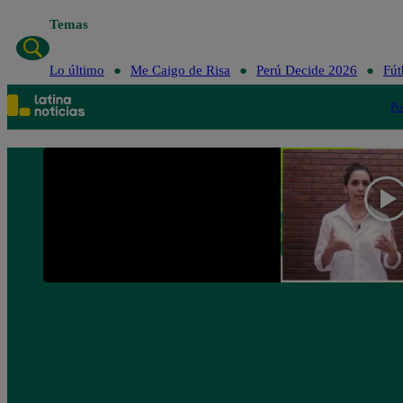
Temas
Lo último
Me Caigo de Risa
Perú Decide 2026
Fút
Po