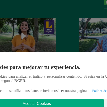
ación R: Cambiando hacia fuentes
Generación R: un 
ies para mejorar tu experiencia.
ergía más limpias
con Gas Natural 
ookies para analizar el tráfico y personalizar contenido. Si estás en la
n según el
RGPD
.
como se utilizan tus datos te invitamos leer nuestra pagina de
Política de
nteresar
Aceptar Cookies