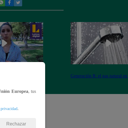
transporte más limpio
Generación R: el gas natural en
(GNV)
Unión Europea
, tus
.
 privacidad
Rechazar