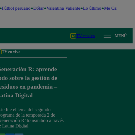
Fútbol peruano
Dólar
Valentina Valiente
Lo último
Me Caigo de Ris
TV en vivo
MENÚ
TV en vivo
eneración R: aprende
odo sobre la gestión de
esiduos en pandemia –
atina Digital
ste fue el tema del segundo
rograma de la temporada 2 de
Generación R’ transmitido a través
e Latina Digital.